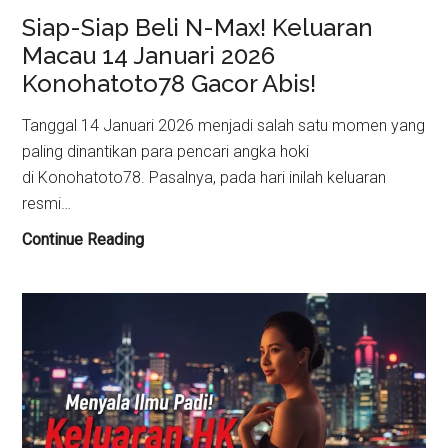
Siap-Siap Beli N-Max! Keluaran
Macau 14 Januari 2026
Konohatoto78 Gacor Abis!
Tanggal 14 Januari 2026 menjadi salah satu momen yang
paling dinantikan para pencari angka hoki
di Konohatoto78. Pasalnya, pada hari inilah keluaran
resmi…
Siap-
Continue Reading
Siap
Beli
N-
Max!
Keluaran
Macau
14
Januari