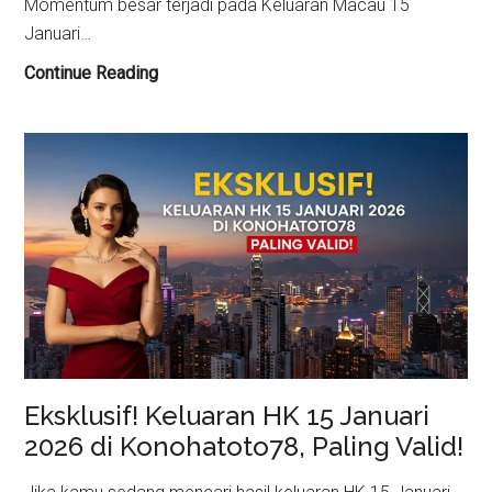
Momentum besar terjadi pada Keluaran Macau 15
Januari…
Menyala
Continue Reading
Abangkuh!
Keluaran
Macau
15
Januari
2026
Konohatoto78
Gak
Ada
Lawan!
Eksklusif! Keluaran HK 15 Januari
2026 di Konohatoto78, Paling Valid!