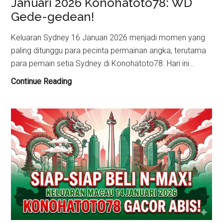
Januari 2026 Konohatoto78: WD
Gede-gedean!
Keluaran Sydney 16 Januari 2026 menjadi momen yang
paling ditunggu para pecinta permainan angka, terutama
para pemain setia Sydney di Konohatoto78. Hari ini…
Jangan
Continue Reading
Kaget!
Keluaran
Sydney
16
Januari
2026
Konohatoto78:
WD
Gede-
gedean!