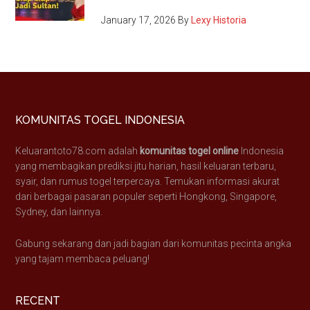
January 17, 2026
By
Lexy Historia
Footer
KOMUNITAS TOGEL INDONESIA
Keluarantoto78.com adalah
komunitas togel online
Indonesia
yang membagikan prediksi jitu harian, hasil keluaran terbaru,
syair, dan rumus togel terpercaya. Temukan informasi akurat
dari berbagai pasaran populer seperti Hongkong, Singapore,
Sydney, dan lainnya.
Gabung sekarang dan jadi bagian dari komunitas pecinta angka
yang tajam membaca peluang!
RECENT