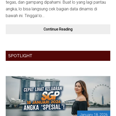
tegas, dan gampang dipahami. Buat lo yang lagi pantau
angka, lo bisa langsung cek bagian data dinamis di
bawah ini. Tinggal lo…
Buruan
Continue Reading
Ambil!
Keluaran
Sydney
19
SPOTLIGHT
Januari
2026
Konohatoto78:
Angka
Mutlak!
January 18, 2026