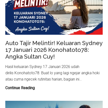
Auto Tajir Melintir! Keluaran Sydney
17 Januari 2026 Konohatoto78:
Angka Sultan Cuy!
Hasil keluaran Sydney 17 Januari 2026 udah
dirilis Konohatoto78. Buat lo yang lagi ngejar angka hoki
atau cuma ngecek rutinitas harian, bagian ini…
Auto
Continue Reading
Tajir
Melintir!
Keluaran