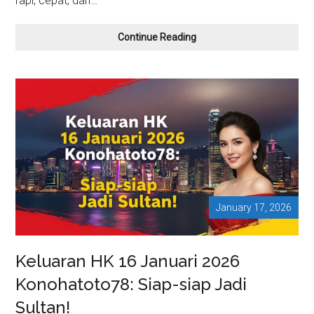
rapi, cepat, dan…
Keluaran
Continue Reading
Macau
16
Januari
2026
Konohatoto78:
Meledak
Parah,
JP
No
Debat!
January 17, 2026
Keluaran HK 16 Januari 2026
Konohatoto78: Siap-siap Jadi
Sultan!