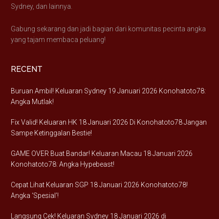
Sydney, dan lainnya.
Gabung sekarang dan jadi bagian dari komunitas pecinta angka
yang tajam membaca peluang!
RECENT
Buruan Ambil! Keluaran Sydney 19 Januari 2026 Konohatoto78:
Angka Mutlak!
Fix Valid! Keluaran HK 18 Januari 2026 Di Konohatoto78 Jangan
Sampe Ketinggalan Bestie!
GAME OVER Buat Bandar! Keluaran Macau 18 Januari 2026
Konohatoto78: Angka Hypebeast!
Cepat Lihat Keluaran SGP 18 Januari 2026 Konohatoto78!
Angka ‘Spesial’!
Langsung Cek! Keluaran Sydney 18 Januari 2026 di