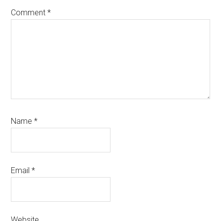
Comment
*
Name
*
Email
*
Website