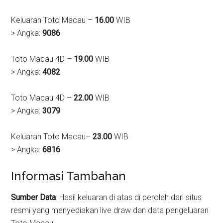
Keluaran Toto Macau –
16.00
WIB
> Angka:
9086
Toto Macau 4D –
19.00
WIB
> Angka:
4082
Toto Macau 4D –
22.00
WIB
> Angka:
3079
Keluaran Toto Macau–
23.00
WIB
> Angka:
6816
Informasi Tambahan
Sumber Data
: Hasil keluaran di atas di peroleh dari situs
resmi yang menyediakan live draw dan data pengeluaran