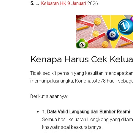
5. →
Keluaran HK 9 Januari
2026
Kenapa Harus Cek Kelua
Tidak sedikit pemain yang kesulitan mendapatkan
memanipulasi angka, Konohatoto78 hadir sebaga
Berikut alasannya:
1. Data Valid Langsung dari Sumber Resmi
Semua hasil keluaran Hongkong yang ditamp
khawatir soal keakuratannya.