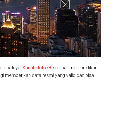
 tempatnya!
Konohatoto78
kembali membuktikan
 lagi memberikan data resmi yang valid dan bisa