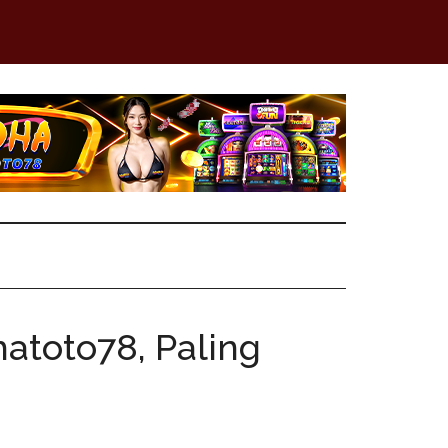
hatoto78, Paling