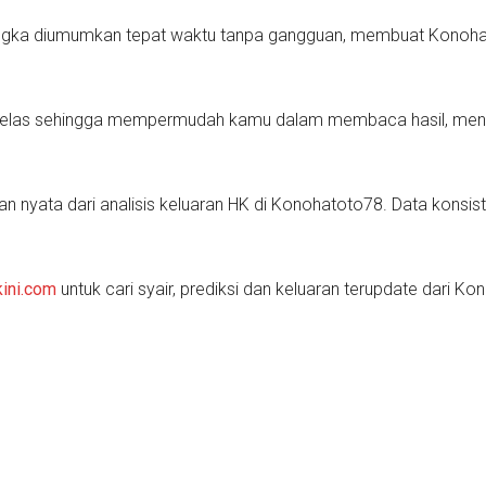
gka diumumkan tepat waktu tanpa gangguan, membuat Konohatot
an jelas sehingga mempermudah kamu dalam membaca hasil, meng
nyata dari analisis keluaran HK di Konohatoto78. Data konsiste
kini.com
untuk cari syair, prediksi dan keluaran terupdate dari K