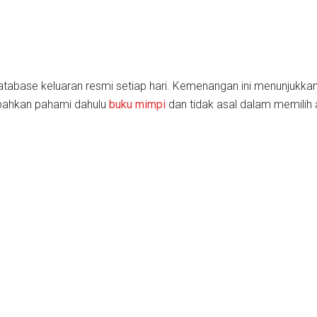
i database keluaran resmi setiap hari. Kemenangan ini menunjuk
 bahkan pahami dahulu
buku mimpi
dan tidak asal dalam memilih 