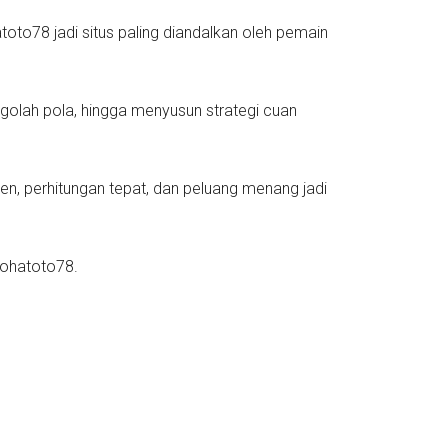
o78 jadi situs paling diandalkan oleh pemain
olah pola, hingga menyusun strategi cuan
n, perhitungan tepat, dan peluang menang jadi
onohatoto78.