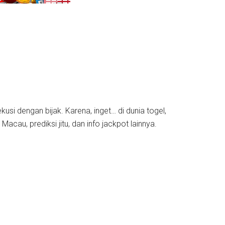
kusi dengan bijak. Karena, inget… di dunia togel,
Macau, prediksi jitu, dan info jackpot lainnya.