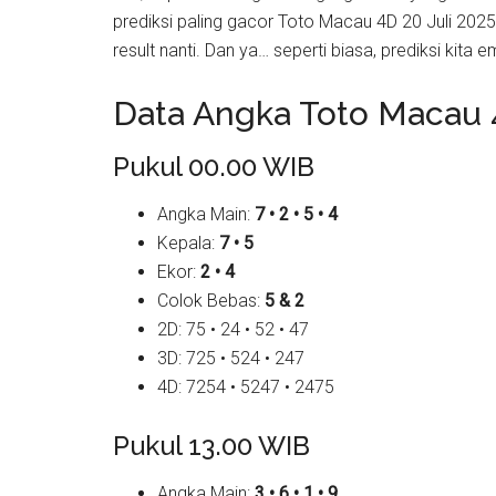
prediksi paling gacor Toto Macau 4D 20 Juli 2025,
result nanti. Dan ya… seperti biasa, prediksi kita 
Data Angka Toto Macau 4
Pukul 00.00 WIB
Angka Main:
7 • 2 • 5 • 4
Kepala:
7 • 5
Ekor:
2 • 4
Colok Bebas:
5 & 2
2D: 75 • 24 • 52 • 47
3D: 725 • 524 • 247
4D: 7254 • 5247 • 2475
Pukul 13.00 WIB
Angka Main:
3 • 6 • 1 • 9