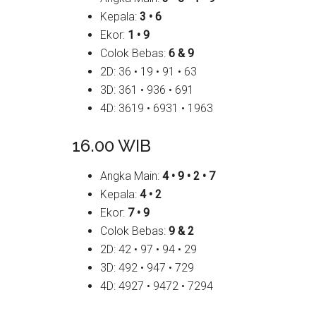
Kepala:
3 • 6
Ekor:
1 • 9
Colok Bebas:
6 & 9
2D: 36 • 19 • 91 • 63
3D: 361 • 936 • 691
4D: 3619 • 6931 • 1963
16.00 WIB
Angka Main:
4 • 9 • 2 • 7
Kepala:
4 • 2
Ekor:
7 • 9
Colok Bebas:
9 & 2
2D: 42 • 97 • 94 • 29
3D: 492 • 947 • 729
4D: 4927 • 9472 • 7294