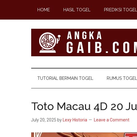
Skip
Skip
Skip
HOME
HASIL TOGEL
PREDIKSI TOGE
to
to
to
main
secondary
footer
content
menu
Informasi
Togel
TUTORIAL BERMAIN TOGEL
RUMUS TOGEL
Terpercaya
Toto Macau 4D 20 J
se-
Indonesia
July 20, 2025
by
Lexy Historia
Leave a Comment