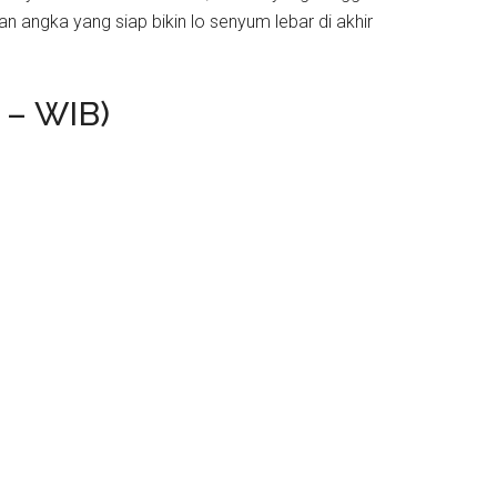
an angka yang siap bikin lo senyum lebar di akhir
 – WIB)