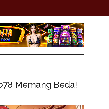
oto78 Memang Beda!