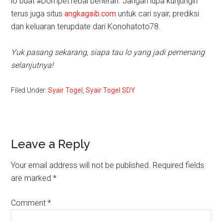
lo buat #DompetTebal beneran. Jangan lupa kunjungin
terus juga situs
angkagaib.com
untuk cari syair, prediksi
dan keluaran terupdate dari Konohatoto78.
Yuk pasang sekarang, siapa tau lo yang jadi pemenang
selanjutnya!
Filed Under:
Syair Togel
,
Syair Togel SDY
Reader
Leave a Reply
Interactions
Your email address will not be published.
Required fields
are marked
*
Comment
*