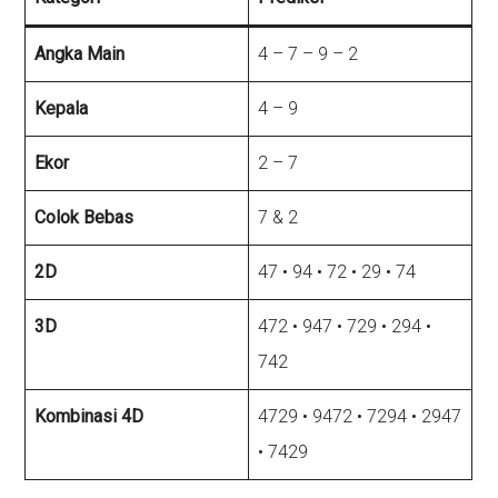
Angka Main
4 – 7 – 9 – 2
Kepala
4 – 9
Ekor
2 – 7
Colok Bebas
7 & 2
2D
47 • 94 • 72 • 29 • 74
3D
472 • 947 • 729 • 294 •
742
Kombinasi 4D
4729 • 9472 • 7294 • 2947
• 7429