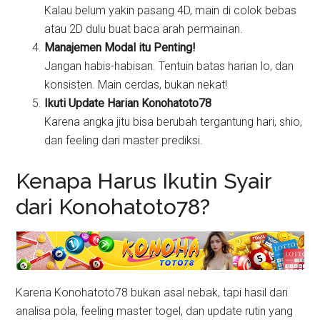
Kalau belum yakin pasang 4D, main di colok bebas
atau 2D dulu buat baca arah permainan.
Manajemen Modal itu Penting!
Jangan habis-habisan. Tentuin batas harian lo, dan
konsisten. Main cerdas, bukan nekat!
Ikuti Update Harian Konohatoto78
Karena angka jitu bisa berubah tergantung hari, shio,
dan feeling dari master prediksi.
Kenapa Harus Ikutin Syair
dari Konohatoto78?
Karena Konohatoto78 bukan asal nebak, tapi hasil dari
analisa pola, feeling master togel, dan update rutin yang