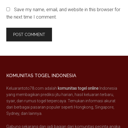
Save my name, email, and website in this browser for
the next time I comment.
Footer
KOMUNITAS TOGEL INDONESIA
Keluarantoto78.com adalah
komunitas togel online
Indonesia
yang membagikan prediksi jitu harian, hasil keluaran terbaru,
syair, dan rumus togel terpercaya. Temukan informasi akurat
dari berbagai pasaran populer seperti Hongkong, Singapore,
Sydney, dan lainnya.
Gabung sekarang dan jadi bagian dari komunitas pecinta angka