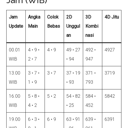
Jam (WIB)
Jam
Angka
Colok
2D
3D
4D Jitu
Update
Main
Bebas
Unggul
Kombi
an
nasi
00.01
4 • 9 •
4 • 9
49 • 27
492 •
4927
WIB
2 • 7
• 94
947
13.00
3 • 7 •
3 • 7
37 • 19
371 •
3719
WIB
1 • 9
• 93
793
16.00
5 • 8 •
5 • 2
54 • 82
584 •
5842
WIB
4 • 2
• 25
452
19.00
6 • 3 •
6 • 9
63 • 91
639 •
6391