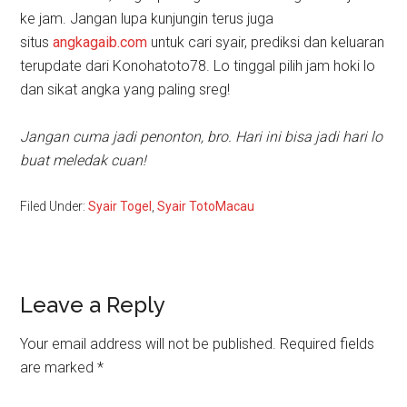
ke jam. Jangan lupa kunjungin terus juga
situs
angkagaib.com
untuk cari syair, prediksi dan keluaran
terupdate dari Konohatoto78. Lo tinggal pilih jam hoki lo
dan sikat angka yang paling sreg!
Jangan cuma jadi penonton, bro. Hari ini bisa jadi hari lo
buat meledak cuan!
Filed Under:
Syair Togel
,
Syair TotoMacau
Reader
Leave a Reply
Interactions
Your email address will not be published.
Required fields
are marked
*