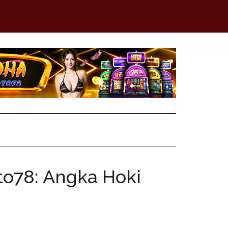
to78: Angka Hoki