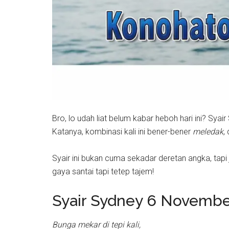
Bro, lo udah liat belum kabar heboh hari ini? Sy
Katanya, kombinasi kali ini bener-bener
meledak
,
Syair ini bukan cuma sekadar deretan angka, tapi 
gaya santai tapi tetep tajem!
Syair Sydney 6 Novembe
Bunga mekar di tepi kali,