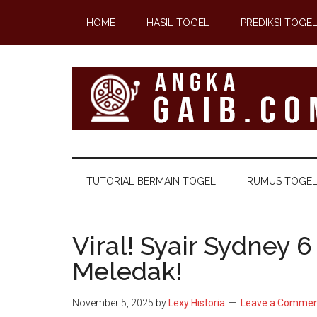
Skip
Skip
Skip
HOME
HASIL TOGEL
PREDIKSI TOGE
to
to
to
main
secondary
footer
content
menu
Informasi
Togel
TUTORIAL BERMAIN TOGEL
RUMUS TOGEL
Terpercaya
Viral! Syair Sydney
se-
Meledak!
Indonesia
November 5, 2025
by
Lexy Historia
Leave a Comme