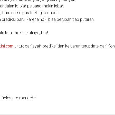
ndalan lo biar peluang makin lebar.
 baru naikin pas feeling lo dapet.
prediksi baru, karena hoki bisa berubah tiap putaran.
tu letak hoki sejatinya, bro!
kini.com
untuk cari syair, prediksi dan keluaran terupdate dari K
 fields are marked
*