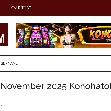
L
SYAIR TOGEL
 2D/3D/4D
 6 November 2025 Konohato
nt