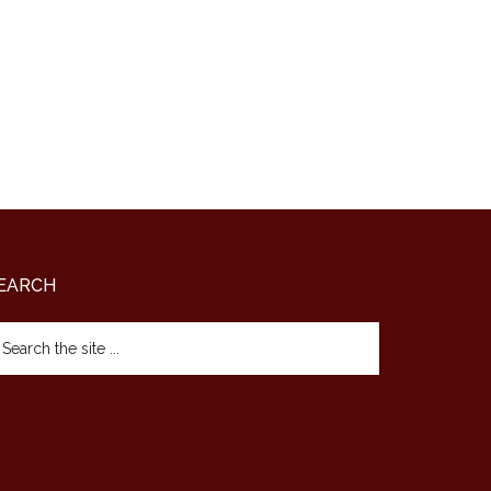
EARCH
arch
e
te