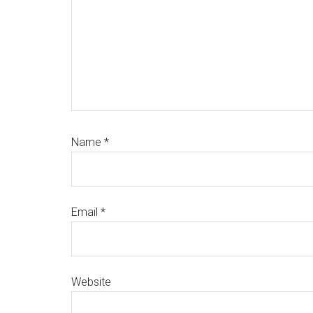
Name
*
Email
*
Website