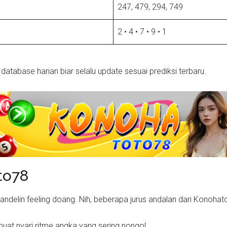
247, 479, 294, 749
2 • 4 • 7 • 9 • 1
database harian biar selalu update sesuai prediksi terbaru.
to78
andelin feeling doang. Nih, beberapa jurus andalan dari Konohat
buat nyari ritme angka yang sering nongol.