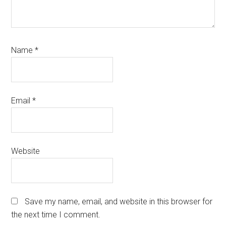
Name
*
Email
*
Website
Save my name, email, and website in this browser for
the next time I comment.