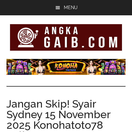
Skip
Skip
MENU
to
to
main
footer
content
Informasi
Togel
Terpercaya
se-
Jangan Skip! Syair
Sydney 15 November
Indonesia
2025 Konohatoto78