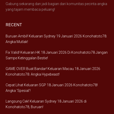
Gabung sekarang dan jadi bagian dari komunitas pecinta angka
yang tajam membaca peluang!
RECENT
Buruan Ambil! Keluaran Sydney 19 Januari 2026 Konohatoto78:
Angka Mutlak!
Fix Valid! Keluaran HK 18 Januari 2026 Di Konohatoto78 Jangan
Sampe Ketinggalan Bestie!
GAME OVER Buat Bandar! Keluaran Macau 18 Januari 2026
Konohatoto78: Angka Hypebeast!
Cepat Lihat Keluaran SGP 18 Januari 2026 Konohatoto78!
Angka ‘Spesial’!
Langsung Cek! Keluaran Sydney 18 Januari 2026 di
Konohatoto78, Buruan!