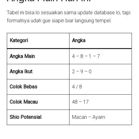
Tabel ini bisa lo sesuaikan sama update database lo, tapi
formatnya udah gue siapin biar langsung tempel.
Kategori
Angka
Angka Main
4 – 8 – 1 – 7
Angka Ikut
2 – 9 – 0
Colok Bebas
4 / 8
Colok Macau
48 – 17
Shio Potensial
Macan – Ayam