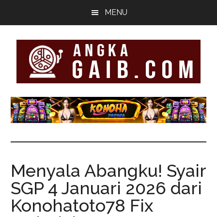
Skip
Skip
MENU
to
to
main
footer
content
Informasi
Togel
Terpercaya
se-
Menyala Abangku! Syair
SGP 4 Januari 2026 dari
Indonesia
Konohatoto78 Fix