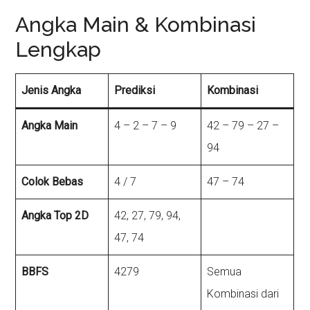
Angka Main & Kombinasi
Lengkap
Jenis Angka
Prediksi
Kombinasi
Angka Main
4 – 2 – 7 – 9
42 – 79 – 27 –
94
Colok Bebas
4 / 7
47 – 74
Angka Top 2D
42, 27, 79, 94,
47, 74
BBFS
4279
Semua
Kombinasi dari