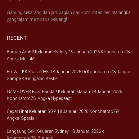
Gabung sekarang dan jadi bagian dari komunitas pecinta angka
yang tajam membaca peluang!
RECENT
Buruan Ambil! Keluaran Sydney 19 Januari 2026 Konohatoto78:
Angka Mutlak!
Fix Valid! Keluaran HK 18 Januari 2026 Di Konohatoto78 Jangan
Sampe Ketinggalan Bestie!
GAME OVER Buat Bandar! Keluaran Macau 18 Januari 2026
Konohatoto78: Angka Hypebeast!
Cepat Lihat Keluaran SGP 18 Januari 2026 Konohatoto78!
Angka ‘Spesial’!
Langsung Cek! Keluaran Sydney 18 Januari 2026 di
Konohatoto78, Buruan!