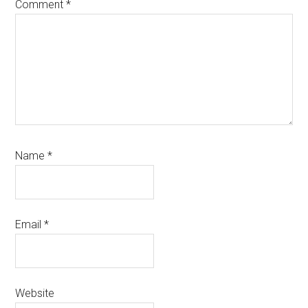
Comment
*
Name
*
Email
*
Website