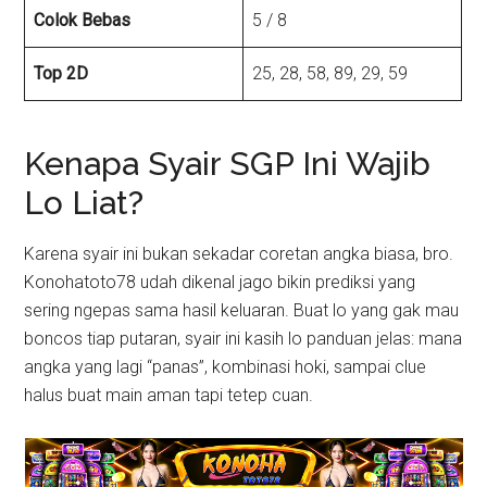
Colok Bebas
5 / 8
Top 2D
25, 28, 58, 89, 29, 59
Kenapa Syair SGP Ini Wajib
Lo Liat?
Karena syair ini bukan sekadar coretan angka biasa, bro.
Konohatoto78 udah dikenal jago bikin prediksi yang
sering ngepas sama hasil keluaran. Buat lo yang gak mau
boncos tiap putaran, syair ini kasih lo panduan jelas: mana
angka yang lagi “panas”, kombinasi hoki, sampai clue
halus buat main aman tapi tetep cuan.