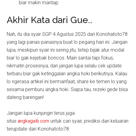
biar makin mantap.
Akhir Kata dari Gue..
Nah, itu dia syair SGP 4 Agustus 2025 dari Konohatoto78
yang lagi panas-panasnya buat lo pegang hari ini. Jangan
lupa, meskipun syair ini sering jitu, tetep bijak atur modal
biar lo gak kejebak boncos. Main santai tapi fokus,
nikmatin prosesnya, dan jangan lupa selalu cek update
terbaru biar gak ketinggalan angka hoki berikutnya. Kalau
lo ngerasa artikel ini bermanfaat, share ke temen lo yang
sesama pemburu angka hoki. Siapa tau, rezeki gede bisa
dateng barengan!
Jangan lupa kunjungin terus juga
situs
angkagaib.com
untuk cari syair, prediksi dan keluaran
terupdate dari Konohatoto78.