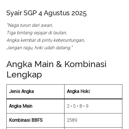
Syair SGP 4 Agustus 2025
“Naga turun dari awan,
Tiga bintang sejajar di lautan,
Angka kembar di pintu keberuntungan,
Jangan ragu, hoki udah datang.”
Angka Main & Kombinasi
Lengkap
Jenis Angka
Angka Hoki
Angka Main
2 • 5 • 8 • 9
Kombinasi BBFS
2589