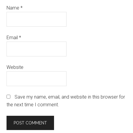
Name
*
Email
*
Website
Save my name, email, and website in this browser for
the next time I comment.