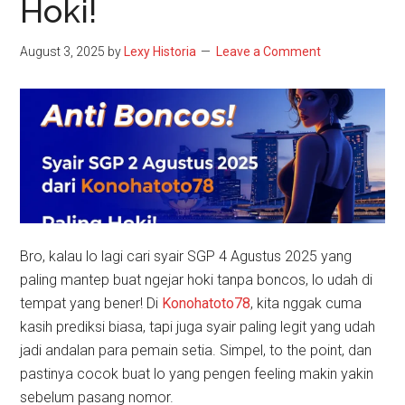
Hoki!
August 3, 2025
by
Lexy Historia
Leave a Comment
Bro, kalau lo lagi cari syair SGP 4 Agustus 2025 yang
paling mantep buat ngejar hoki tanpa boncos, lo udah di
tempat yang bener! Di
Konohatoto78
, kita nggak cuma
kasih prediksi biasa, tapi juga syair paling legit yang udah
jadi andalan para pemain setia. Simpel, to the point, dan
pastinya cocok buat lo yang pengen feeling makin yakin
sebelum pasang nomor.