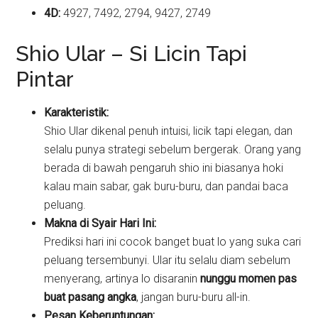
4D:
4927, 7492, 2794, 9427, 2749
Shio Ular – Si Licin Tapi
Pintar
Karakteristik:
Shio Ular dikenal penuh intuisi, licik tapi elegan, dan
selalu punya strategi sebelum bergerak. Orang yang
berada di bawah pengaruh shio ini biasanya hoki
kalau main sabar, gak buru-buru, dan pandai baca
peluang.
Makna di Syair Hari Ini:
Prediksi hari ini cocok banget buat lo yang suka cari
peluang tersembunyi. Ular itu selalu diam sebelum
menyerang, artinya lo disaranin
nunggu momen pas
buat pasang angka
, jangan buru-buru all-in.
Pesan Keberuntungan: