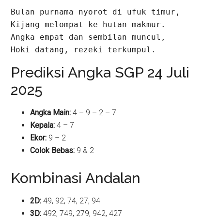
Bulan purnama nyorot di ufuk timur,  
Kijang melompat ke hutan makmur.  
Angka empat dan sembilan muncul,  
Hoki datang, rezeki terkumpul.
Prediksi Angka SGP 24 Juli
2025
Angka Main:
4 – 9 – 2 – 7
Kepala:
4 – 7
Ekor:
9 – 2
Colok Bebas:
9 & 2
Kombinasi Andalan
2D:
49, 92, 74, 27, 94
3D:
492, 749, 279, 942, 427