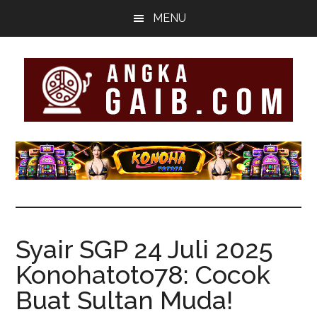
Skip
Skip
MENU
to
to
main
footer
content
Informasi
Togel
Terpercaya
se-
Syair SGP 24 Juli 2025
Konohatoto78: Cocok
Indonesia
Buat Sultan Muda!