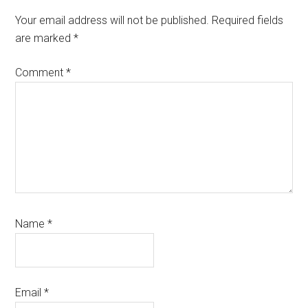
Interactions
Your email address will not be published.
Required fields
are marked
*
Comment
*
Name
*
Email
*