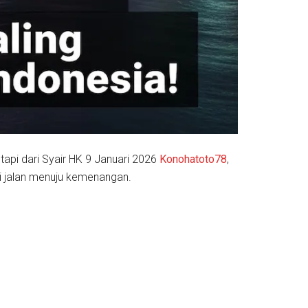
, tapi dari Syair HK 9 Januari 2026
Konohatoto78
,
jadi jalan menuju kemenangan.