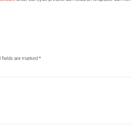
 fields are marked
*