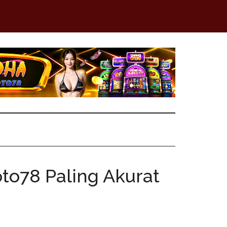
oto78 Paling Akurat