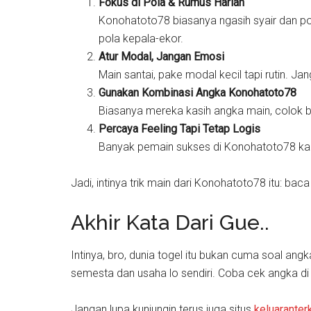
Fokus di Pola & Rumus Harian
Konohatoto78 biasanya ngasih syair dan pola 
pola kepala-ekor.
Atur Modal, Jangan Emosi
Main santai, pake modal kecil tapi rutin. J
Gunakan Kombinasi Angka Konohatoto78
Biasanya mereka kasih angka main, colok b
Percaya Feeling Tapi Tetap Logis
Banyak pemain sukses di Konohatoto78 kare
Jadi, intinya trik main dari Konohatoto78 itu: ba
Akhir Kata Dari Gue..
Intinya, bro, dunia togel itu bukan cuma soal angk
semesta dan usaha lo sendiri. Coba cek angka di a
Jangan lupa kunjungin terus juga situs
keluaranter