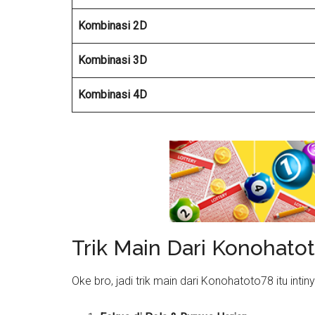
Kombinasi 2D
Kombinasi 3D
Kombinasi 4D
Trik Main Dari Konohato
Oke bro, jadi trik main dari Konohatoto78 itu inti