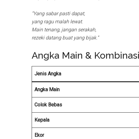
“Yang sabar pasti dapat,
yang ragu malah lewat.
Main tenang, jangan serakah,
rezeki datang buat yang bijak.”
Angka Main & Kombinas
Jenis Angka
Angka Main
Colok Bebas
Kepala
Ekor