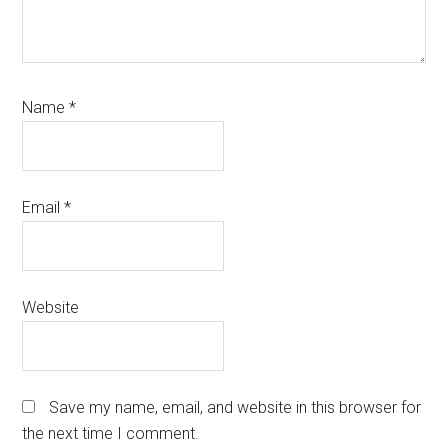
Name
*
Email
*
Website
Save my name, email, and website in this browser for
the next time I comment.