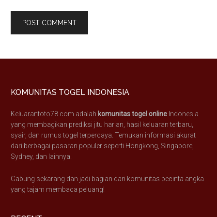
Footer
KOMUNITAS TOGEL INDONESIA
Keluarantoto78.com adalah
komunitas togel online
Indonesia
yang membagikan prediksi jitu harian, hasil keluaran terbaru,
syair, dan rumus togel terpercaya. Temukan informasi akurat
dari berbagai pasaran populer seperti Hongkong, Singapore,
Sydney, dan lainnya.
Gabung sekarang dan jadi bagian dari komunitas pecinta angka
yang tajam membaca peluang!