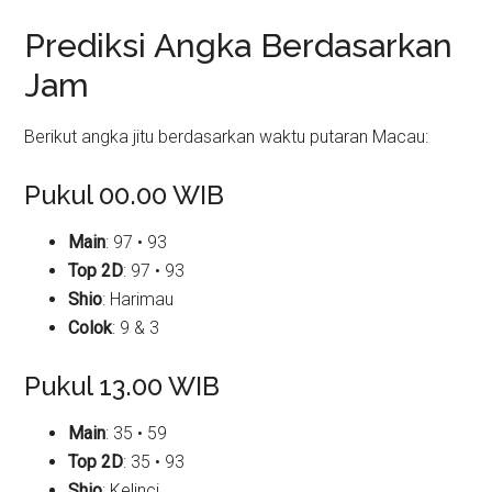
Prediksi Angka Berdasarkan
Jam
Berikut angka jitu berdasarkan waktu putaran Macau:
Pukul 00.00 WIB
Main
: 97 • 93
Top 2D
: 97 • 93
Shio
: Harimau
Colok
: 9 & 3
Pukul 13.00 WIB
Main
: 35 • 59
Top 2D
: 35 • 93
Shio
: Kelinci