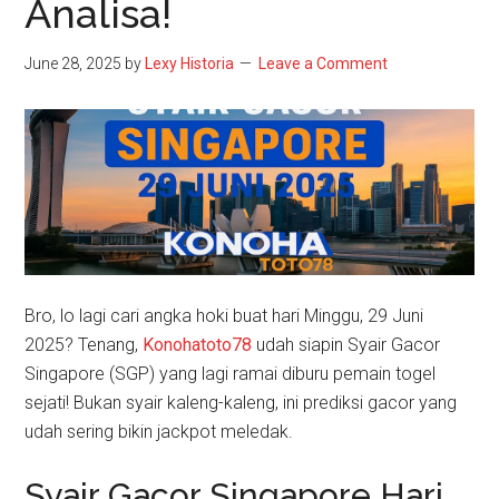
Analisa!
June 28, 2025
by
Lexy Historia
Leave a Comment
Bro, lo lagi cari angka hoki buat hari Minggu, 29 Juni
2025? Tenang,
Konohatoto78
udah siapin Syair Gacor
Singapore (SGP) yang lagi ramai diburu pemain togel
sejati! Bukan syair kaleng-kaleng, ini prediksi gacor yang
udah sering bikin jackpot meledak.
Syair Gacor Singapore Hari