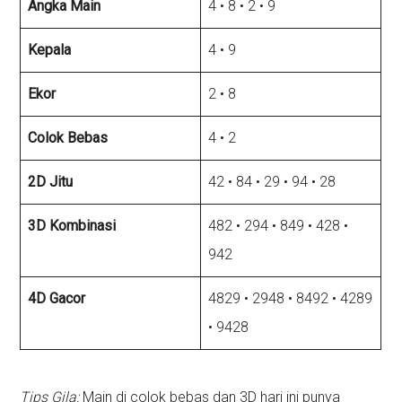
Angka Main
4 • 8 • 2 • 9
Kepala
4 • 9
Ekor
2 • 8
Colok Bebas
4 • 2
2D Jitu
42 • 84 • 29 • 94 • 28
3D Kombinasi
482 • 294 • 849 • 428 •
942
4D Gacor
4829 • 2948 • 8492 • 4289
• 9428
Tips Gila:
Main di colok bebas dan 3D hari ini punya