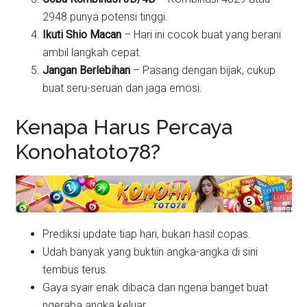
2948 punya potensi tinggi.
Ikuti Shio Macan
– Hari ini cocok buat yang berani
ambil langkah cepat.
Jangan Berlebihan
– Pasang dengan bijak, cukup
buat seru-seruan dan jaga emosi.
Kenapa Harus Percaya
Konohatoto78?
Prediksi update tiap hari, bukan hasil copas.
Udah banyak yang buktiin angka-angka di sini
tembus terus.
Gaya syair enak dibaca dan ngena banget buat
ngeraba angka keluar.