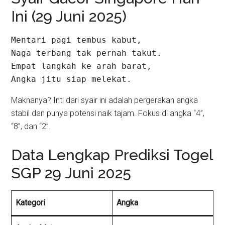
Ini (29 Juni 2025)
Mentari pagi tembus kabut,  
Naga terbang tak pernah takut.  
Empat langkah ke arah barat,  
Angka jitu siap melekat.
Maknanya? Inti dari syair ini adalah pergerakan angka
stabil dan punya potensi naik tajam. Fokus di angka “4”,
“8”, dan “2”.
Data Lengkap Prediksi Togel
SGP 29 Juni 2025
Kategori
Angka