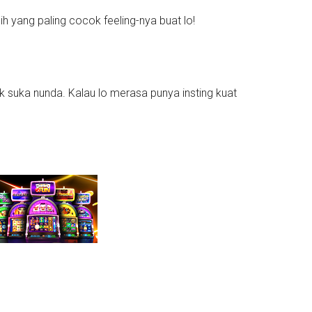
lih yang paling cocok feeling-nya buat lo!
 suka nunda. Kalau lo merasa punya insting kuat