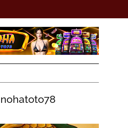
Konohatoto78