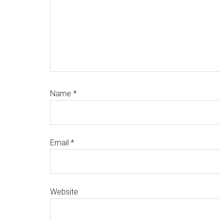
Name
*
Email
*
Website