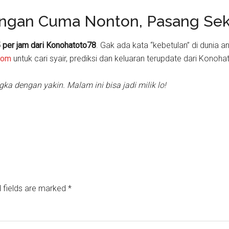
Jangan Cuma Nonton, Pasang Sek
 per jam dari Konohatoto78
. Gak ada kata “kebetulan” di dunia
com
untuk cari syair, prediksi dan keluaran terupdate dari Konoha
gka dengan yakin. Malam ini bisa jadi milik lo!
 fields are marked
*