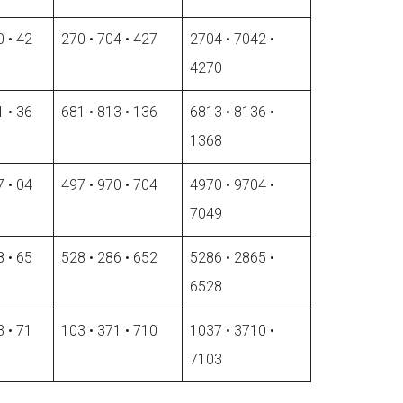
0 • 42
270 • 704 • 427
2704 • 7042 •
4270
1 • 36
681 • 813 • 136
6813 • 8136 •
1368
7 • 04
497 • 970 • 704
4970 • 9704 •
7049
8 • 65
528 • 286 • 652
5286 • 2865 •
6528
3 • 71
103 • 371 • 710
1037 • 3710 •
7103