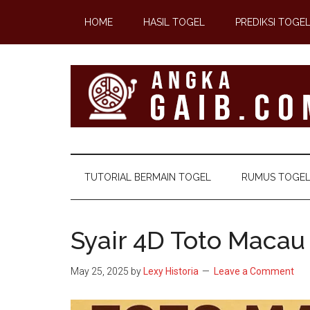
Skip
Skip
Skip
HOME
HASIL TOGEL
PREDIKSI TOGE
to
to
to
main
secondary
footer
content
menu
Informasi
Togel
TUTORIAL BERMAIN TOGEL
RUMUS TOGEL
Terpercaya
Syair 4D Toto Macau
se-
Indonesia
May 25, 2025
by
Lexy Historia
Leave a Comment