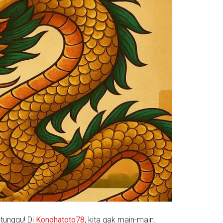
-tunggu! Di
Konohatoto78
, kita gak main-main.