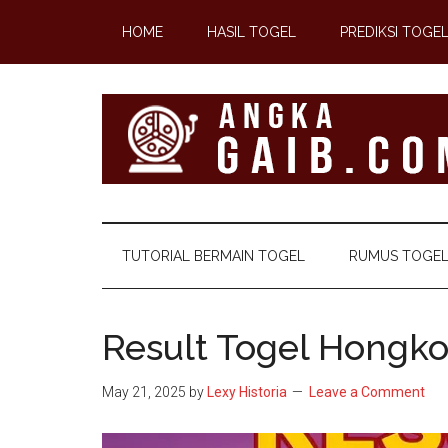
Skip
Skip
Skip
HOME
HASIL TOGEL
PREDIKSI TOGE
to
to
to
main
secondary
footer
content
menu
Informasi
Togel
TUTORIAL BERMAIN TOGEL
RUMUS TOGEL
Terpercaya
Result Togel Hongko
se-
Indonesia
May 21, 2025
by
Lexy Historia
Leave a Comment