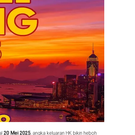
al
20 Mei 2025
, angka keluaran HK bikin heboh