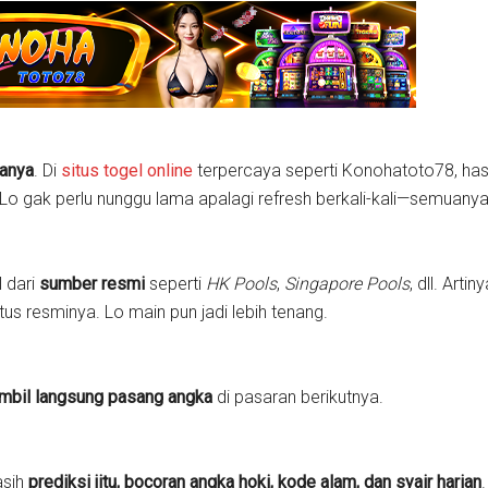
lanya
. Di
situs togel online
terpercaya seperti Konohatoto78, has
 Lo gak perlu nunggu lama apalagi refresh berkali-kali—semuany
l dari
sumber resmi
seperti
HK Pools
,
Singapore Pools
, dll. Artin
itus resminya. Lo main pun jadi lebih tenang.
sambil langsung pasang angka
di pasaran berikutnya.
asih
prediksi jitu, bocoran angka hoki, kode alam, dan syair harian
.