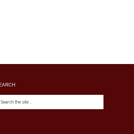
EARCH
arch
e
te