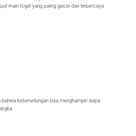
pat main togel yang paling gacor dan terpercaya.
kan bahwa keberuntungan bisa menghampiri siapa
angka.