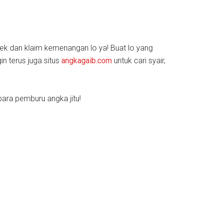
cek dan klaim kemenangan lo ya! Buat lo yang
in terus juga situs
angkagaib.com
untuk cari syair,
 para pemburu angka jitu!