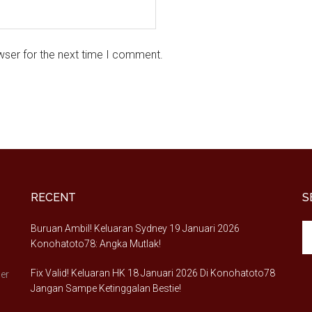
wser for the next time I comment.
RECENT
S
Se
Buruan Ambil! Keluaran Sydney 19 Januari 2026
th
Konohatoto78: Angka Mutlak!
si
Fix Valid! Keluaran HK 18 Januari 2026 Di Konohatoto78
...
er
Jangan Sampe Ketinggalan Bestie!