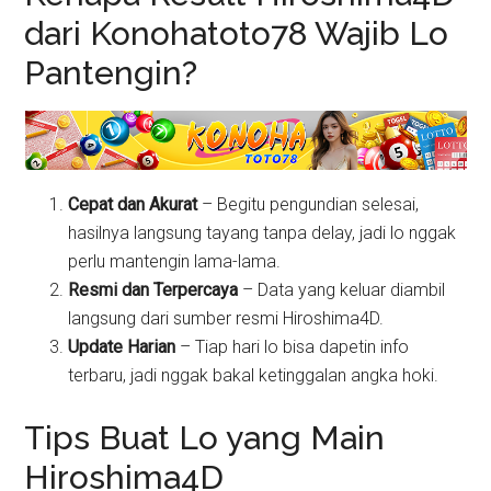
dari Konohatoto78 Wajib Lo
Pantengin?
Cepat dan Akurat
– Begitu pengundian selesai,
hasilnya langsung tayang tanpa delay, jadi lo nggak
perlu mantengin lama-lama.
Resmi dan Terpercaya
– Data yang keluar diambil
langsung dari sumber resmi Hiroshima4D.
Update Harian
– Tiap hari lo bisa dapetin info
terbaru, jadi nggak bakal ketinggalan angka hoki.
Tips Buat Lo yang Main
Hiroshima4D