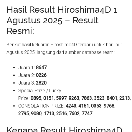
Hasil Result Hiroshima4D 1
Agustus 2025 – Result
Resmi:
Berikut hasil keluaran Hiroshima4D terbaru untuk hari ini, 1
Agustus 2025, langsung dari sumber database resmi:
Juara 1:
8647
Juara 2:
0226
Juara 3:
2820
Special Prize / Lucky
Prize:
0895
,
0151
,
5997
,
9263
,
7863
,
3523
,
8401
,
2213
CONSOLATION PRIZE:
4243
,
4161
,
0353
,
9768
,
2795
,
9080
,
1713
,
2516
,
7602
,
7747
Kenapa Result Hiroshima4D