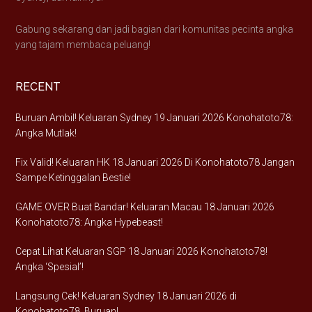
Gabung sekarang dan jadi bagian dari komunitas pecinta angka
yang tajam membaca peluang!
RECENT
Buruan Ambil! Keluaran Sydney 19 Januari 2026 Konohatoto78:
Angka Mutlak!
Fix Valid! Keluaran HK 18 Januari 2026 Di Konohatoto78 Jangan
Sampe Ketinggalan Bestie!
GAME OVER Buat Bandar! Keluaran Macau 18 Januari 2026
Konohatoto78: Angka Hypebeast!
Cepat Lihat Keluaran SGP 18 Januari 2026 Konohatoto78!
Angka ‘Spesial’!
Langsung Cek! Keluaran Sydney 18 Januari 2026 di
Konohatoto78, Buruan!