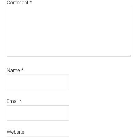
Comment
*
Name
*
Email
*
Website