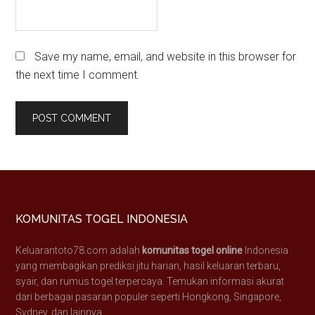
Save my name, email, and website in this browser for
the next time I comment.
Footer
KOMUNITAS TOGEL INDONESIA
Keluarantoto78.com adalah
komunitas togel online
Indonesia
yang membagikan prediksi jitu harian, hasil keluaran terbaru,
syair, dan rumus togel terpercaya. Temukan informasi akurat
dari berbagai pasaran populer seperti Hongkong, Singapore,
Sydney, dan lainnya.