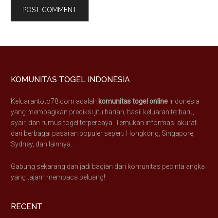
Footer
KOMUNITAS TOGEL INDONESIA
Keluarantoto78.com adalah
komunitas togel online
Indonesia
yang membagikan prediksi jitu harian, hasil keluaran terbaru,
syair, dan rumus togel terpercaya. Temukan informasi akurat
dari berbagai pasaran populer seperti Hongkong, Singapore,
Sydney, dan lainnya.
Gabung sekarang dan jadi bagian dari komunitas pecinta angka
yang tajam membaca peluang!
RECENT