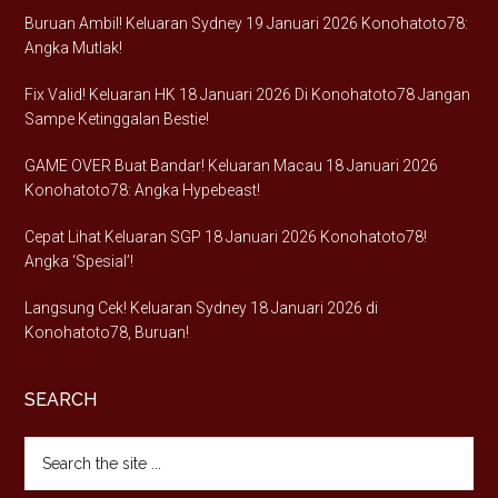
Buruan Ambil! Keluaran Sydney 19 Januari 2026 Konohatoto78:
Angka Mutlak!
Fix Valid! Keluaran HK 18 Januari 2026 Di Konohatoto78 Jangan
Sampe Ketinggalan Bestie!
GAME OVER Buat Bandar! Keluaran Macau 18 Januari 2026
Konohatoto78: Angka Hypebeast!
Cepat Lihat Keluaran SGP 18 Januari 2026 Konohatoto78!
Angka ‘Spesial’!
Langsung Cek! Keluaran Sydney 18 Januari 2026 di
Konohatoto78, Buruan!
SEARCH
Search
the
site