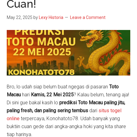
Cuan!
May 22, 2025
by
Lexy Historia
Leave a Comment
Bro, lo udah siap belum buat ngegas di pasaran
Toto
Macau
hari
Kamis, 22 Mei 2025
? Kalau belum, tenang aja!
Di sini gue bakal kasih lo
prediksi
Toto Macau
paling jitu,
paling fresh, dan paling sering tembus
dari
situs togel
online
terpercaya, Konohatoto78. Udah banyak yang
buktiin cuan gede dari angka-angka hoki yang kita share
tiap harinya.