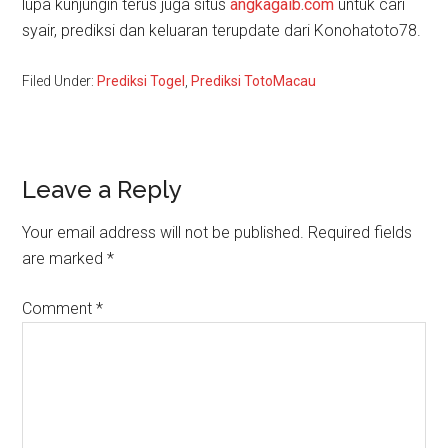
lupa kunjungin terus juga situs
angkagaib.com
untuk cari
syair, prediksi dan keluaran terupdate dari Konohatoto78.
Filed Under:
Prediksi Togel
,
Prediksi TotoMacau
Reader
Leave a Reply
Interactions
Your email address will not be published.
Required fields
are marked
*
Comment
*