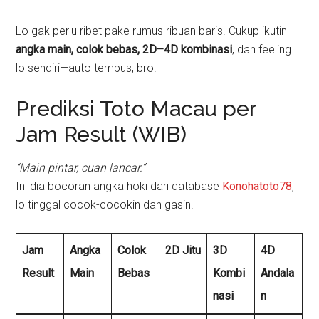
Lo gak perlu ribet pake rumus ribuan baris. Cukup ikutin
angka main, colok bebas, 2D–4D kombinasi
, dan feeling
lo sendiri—auto tembus, bro!
Prediksi Toto Macau per
Jam Result (WIB)
“Main pintar, cuan lancar.”
Ini dia bocoran angka hoki dari database
Konohatoto78
,
lo tinggal cocok-cocokin dan gasin!
Jam
Angka
Colok
2D Jitu
3D
4D
Result
Main
Bebas
Kombi
Andala
nasi
n