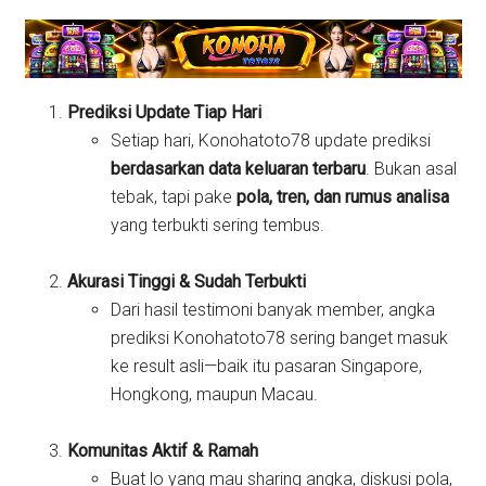
Prediksi Update Tiap Hari
Setiap hari, Konohatoto78 update prediksi
berdasarkan data keluaran terbaru
. Bukan asal
tebak, tapi pake
pola, tren, dan rumus analisa
yang terbukti sering tembus.
Akurasi Tinggi & Sudah Terbukti
Dari hasil testimoni banyak member, angka
prediksi Konohatoto78 sering banget masuk
ke result asli—baik itu pasaran Singapore,
Hongkong, maupun Macau.
Komunitas Aktif & Ramah
Buat lo yang mau sharing angka, diskusi pola,