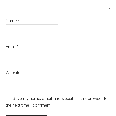
Name
*
Email
*
Website
Save my name, email, and website in this browser for
the next time I comment.