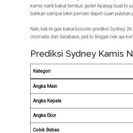
kamis nanti bakal tembus gede! Apalagi buat lo 
bahkan sampai bikin pemain dapet cuan puluhan j
Nah, kali ini gue bakal bocorin prediksi Sydney 
otomatis dari database, jadi lo tinggal cek aja k
Prediksi Sydney Kamis N
Kategori
Angka Main
Angka Kepala
Angka Ekor
Colok Bebas