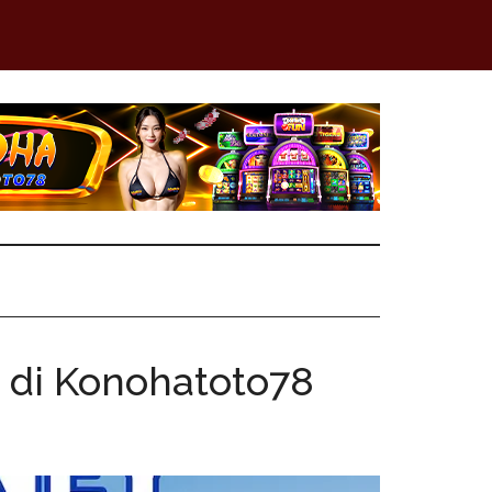
t di Konohatoto78