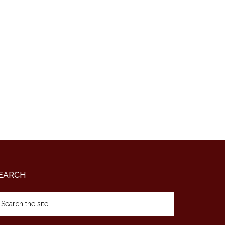
EARCH
arch
e
te