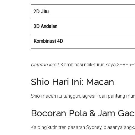
2D Jitu
3D Andalan
Kombinasi 4D
Catatan kecil
: Kombinasi naik-turun kaya 3–8–5–1
Shio Hari Ini: Macan
Shio macan itu tangguh, agresif, dan pantang mun
Bocoran Pola & Jam Gac
Kalo ngikutin tren pasaran Sydney, biasanya angka