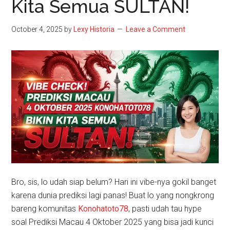
Kita Semua SULTAN!
October 4, 2025
by
Lexy Historia
Leave a Comment
Bro, sis, lo udah siap belum? Hari ini vibe-nya gokil banget
karena dunia prediksi lagi panas! Buat lo yang nongkrong
bareng komunitas
Konohatoto78
, pasti udah tau hype
soal Prediksi Macau 4 Oktober 2025 yang bisa jadi kunci