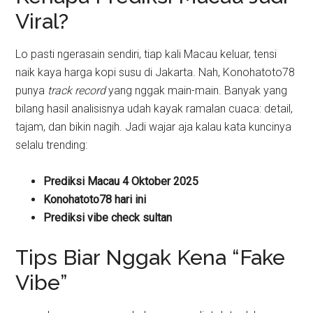
Viral?
Lo pasti ngerasain sendiri, tiap kali Macau keluar, tensi
naik kaya harga kopi susu di Jakarta. Nah, Konohatoto78
punya
track record
yang nggak main-main. Banyak yang
bilang hasil analisisnya udah kayak ramalan cuaca: detail,
tajam, dan bikin nagih. Jadi wajar aja kalau kata kuncinya
selalu trending:
Prediksi Macau 4 Oktober 2025
Konohatoto78 hari ini
Prediksi vibe check sultan
Tips Biar Nggak Kena “Fake
Vibe”