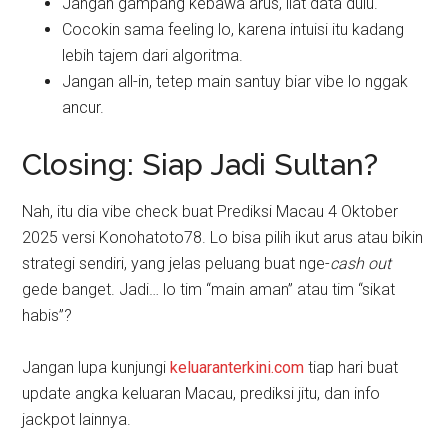
Jangan gampang kebawa arus, liat data dulu.
Cocokin sama feeling lo, karena intuisi itu kadang
lebih tajem dari algoritma.
Jangan all-in, tetep main santuy biar vibe lo nggak
ancur.
Closing: Siap Jadi Sultan?
Nah, itu dia vibe check buat Prediksi Macau 4 Oktober
2025 versi Konohatoto78. Lo bisa pilih ikut arus atau bikin
strategi sendiri, yang jelas peluang buat nge-
cash out
gede banget. Jadi… lo tim “main aman” atau tim “sikat
habis”?
Jangan lupa kunjungi
keluaranterkini.com
tiap hari buat
update angka keluaran Macau, prediksi jitu, dan info
jackpot lainnya.