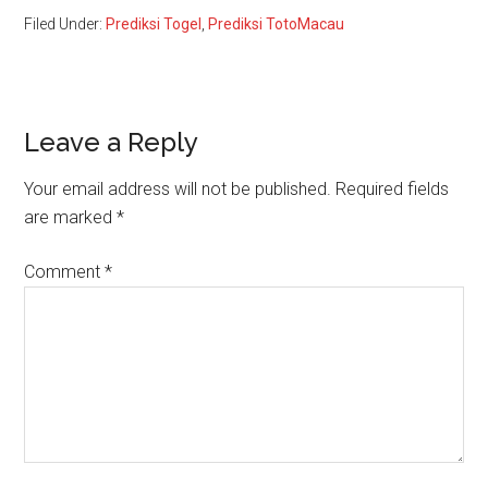
Filed Under:
Prediksi Togel
,
Prediksi TotoMacau
Reader
Leave a Reply
Interactions
Your email address will not be published.
Required fields
are marked
*
Comment
*