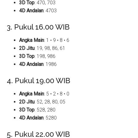
3D Top
: 470, 703
4D Andalan
: 4703
3. Pukul 16.00 WIB
Angka Main
: 1 • 9 • 8 • 6
2D Jitu
: 19, 98, 86, 61
3D Top
: 198, 986
4D Andalan
: 1986
4. Pukul 19.00 WIB
Angka Main
: 5 • 2 • 8 • 0
2D Jitu
: 52, 28, 80, 05
3D Top
: 528, 280
4D Andalan
: 5280
5. Pukul 22.00 WIB