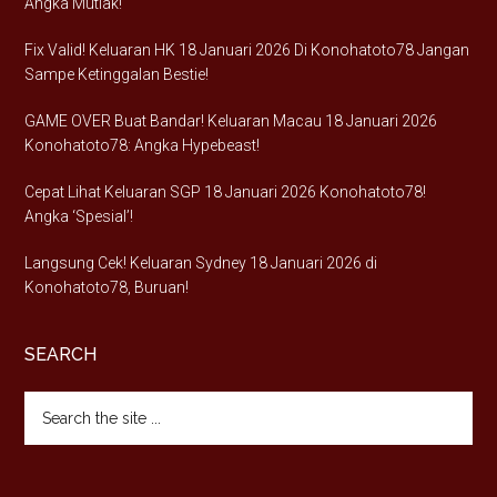
Angka Mutlak!
Fix Valid! Keluaran HK 18 Januari 2026 Di Konohatoto78 Jangan
Sampe Ketinggalan Bestie!
GAME OVER Buat Bandar! Keluaran Macau 18 Januari 2026
Konohatoto78: Angka Hypebeast!
Cepat Lihat Keluaran SGP 18 Januari 2026 Konohatoto78!
Angka ‘Spesial’!
Langsung Cek! Keluaran Sydney 18 Januari 2026 di
Konohatoto78, Buruan!
SEARCH
Search
the
site
...