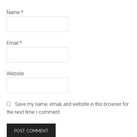
Name
*
Email
*
Website
Save my name, email, and website in this browser for
the next time I comment.