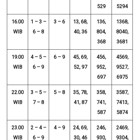
529
5294
16.00
1 – 3 –
3 – 6
13, 68,
136,
1368,
WIB
6 – 8
40, 36
804,
8040,
368
3681
19.00
4 – 5 –
6 – 9
45, 69,
456,
4569,
WIB
6 – 9
52, 97
952,
9527,
697
6975
22.00
3 – 5 –
5 – 8
35, 78,
358,
3587,
WIB
7 – 8
41, 87
741,
7413,
587
5874
23.00
2 – 4 –
4 – 9
24, 69,
246,
2469,
WIB
6 – 9
30, 46
930,
9304,