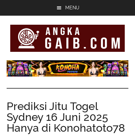
Skip
Skip
MENU
to
to
main
footer
content
Informasi
Togel
Terpercaya
se-
Prediksi Jitu Togel
Sydney 16 Juni 2025
Indonesia
Hanya di Konohatoto78