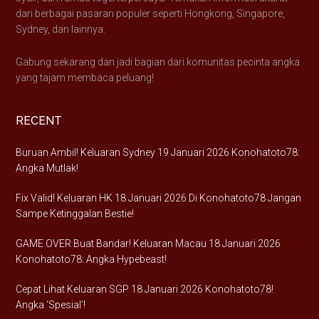
dari berbagai pasaran populer seperti Hongkong, Singapore,
Sydney, dan lainnya.
Gabung sekarang dan jadi bagian dari komunitas pecinta angka
yang tajam membaca peluang!
RECENT
Buruan Ambil! Keluaran Sydney 19 Januari 2026 Konohatoto78:
Angka Mutlak!
Fix Valid! Keluaran HK 18 Januari 2026 Di Konohatoto78 Jangan
Sampe Ketinggalan Bestie!
GAME OVER Buat Bandar! Keluaran Macau 18 Januari 2026
Konohatoto78: Angka Hypebeast!
Cepat Lihat Keluaran SGP 18 Januari 2026 Konohatoto78!
Angka ‘Spesial’!