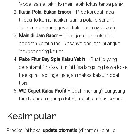
Modal santai bikin lo main lebih fokus tanpa panik.
Ikutin Pola, Bukan Emosi
– Prediksi udah ada,
tinggal lo kombinasikan sama pola lo sendiri.
Jangan gampang goyah kalau spin awal zonk.
Main di Jam Gacor
– Catet jam-jam hoki dari
bocoran komunitas. Biasanya pas jam ini angka
jackpot sering keluar.
Pake Fitur Buy Spin Kalau Yakin
– Buat lo yang
berani ambil risiko, fitur ini bisa langsung bawa lo ke
free spin. Tapi inget, jangan maksa kalau modal
tipis.
WD Cepet Kalau Profit
– Udah menang? Langsung
tarik! Jangan ngarep dobel, malah amblas semua.
Kesimpulan
Prediksi ini bakal
update otomatis
(dinamis) kalau lo