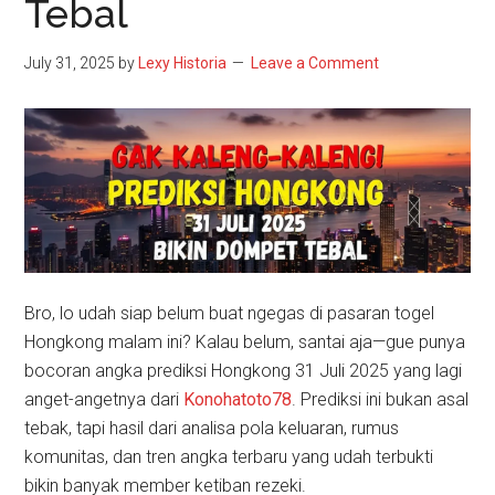
Tebal
July 31, 2025
by
Lexy Historia
Leave a Comment
Bro, lo udah siap belum buat ngegas di pasaran togel
Hongkong malam ini? Kalau belum, santai aja—gue punya
bocoran angka prediksi Hongkong 31 Juli 2025 yang lagi
anget-angetnya dari
Konohatoto78
. Prediksi ini bukan asal
tebak, tapi hasil dari analisa pola keluaran, rumus
komunitas, dan tren angka terbaru yang udah terbukti
bikin banyak member ketiban rezeki.