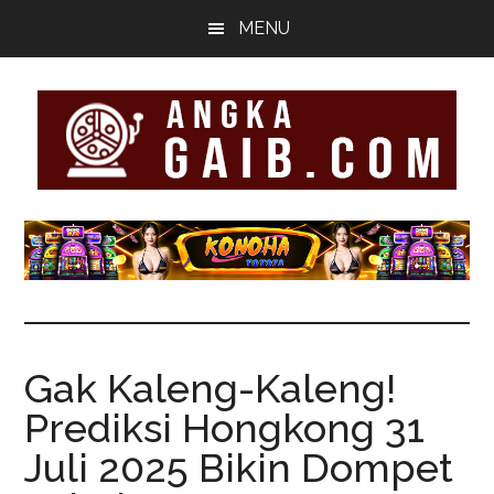
Skip
Skip
MENU
to
to
main
footer
content
Informasi
Togel
Terpercaya
se-
Gak Kaleng-Kaleng!
Prediksi Hongkong 31
Indonesia
Juli 2025 Bikin Dompet