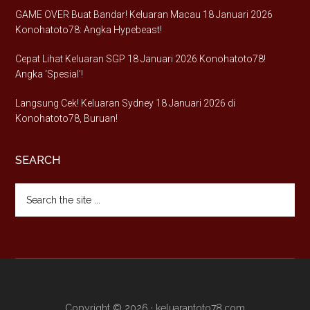
GAME OVER Buat Bandar! Keluaran Macau 18 Januari 2026
Konohatoto78: Angka Hypebeast!
Cepat Lihat Keluaran SGP 18 Januari 2026 Konohatoto78!
Angka ‘Spesial’!
Langsung Cek! Keluaran Sydney 18 Januari 2026 di
Konohatoto78, Buruan!
SEARCH
Search
the
site
...
Copyright © 2026 · keluarantoto78.com