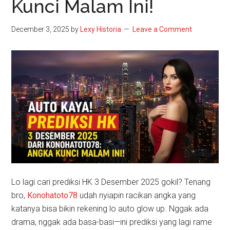
Kunci Malam Ini!
December 3, 2025
by
Lexy Historia
Leave a Comment
Lo lagi cari prediksi HK 3 Desember 2025 gokil? Tenang
bro,
Konohatoto78
udah nyiapin racikan angka yang
katanya bisa bikin rekening lo auto glow up. Nggak ada
drama, nggak ada basa-basi—ini prediksi yang lagi rame