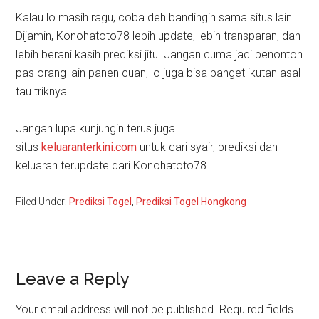
Kalau lo masih ragu, coba deh bandingin sama situs lain.
Dijamin, Konohatoto78 lebih update, lebih transparan, dan
lebih berani kasih prediksi jitu. Jangan cuma jadi penonton
pas orang lain panen cuan, lo juga bisa banget ikutan asal
tau triknya.
Jangan lupa kunjungin terus juga
situs
keluaranterkini.com
untuk cari syair, prediksi dan
keluaran terupdate dari Konohatoto78.
Filed Under:
Prediksi Togel
,
Prediksi Togel Hongkong
Reader
Leave a Reply
Interactions
Your email address will not be published.
Required fields