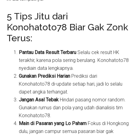
5 Tips Jitu dari
Konohatoto78 Biar Gak Zonk
Terus:
Pantau Data Result Terbaru
Selalu cek result HK
terakhir, karena pola sering berulang. Konohatoto78
nyediain data lengkapnya.
Gunakan Prediksi Harian
Prediksi dari
Konohatoto78 di-update setiap hari, jadi lo selalu
dapet angka terhangat.
Jangan Asal Tebak
Hindari pasang nomor random.
Gunakan rumus dan pola yang udah dianalisis tim
Konohatoto78.
Main di Pasaran yang Lo Paham
Fokus di Hongkong
dulu, jangan campur semua pasaran biar gak