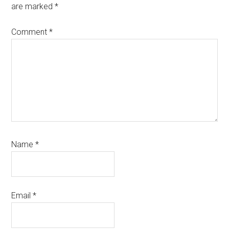
are marked
*
Comment
*
Name
*
Email
*