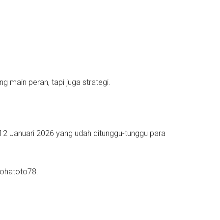
g main peran, tapi juga strategi.
K 12 Januari 2026 yang udah ditunggu-tunggu para
onohatoto78.