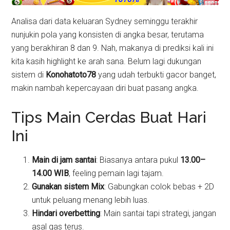
Analisa dari data keluaran Sydney seminggu terakhir
nunjukin pola yang konsisten di angka besar, terutama
yang berakhiran 8 dan 9. Nah, makanya di prediksi kali ini
kita kasih highlight ke arah sana. Belum lagi dukungan
sistem di
Konohatoto78
yang udah terbukti gacor banget,
makin nambah kepercayaan diri buat pasang angka.
Tips Main Cerdas Buat Hari
Ini
Main di jam santai
: Biasanya antara pukul
13.00–
14.00 WIB
, feeling pemain lagi tajam.
Gunakan sistem Mix
: Gabungkan colok bebas + 2D
untuk peluang menang lebih luas.
Hindari overbetting
: Main santai tapi strategi, jangan
asal gas terus.