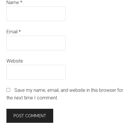
Name
*
Email
*
Website
Save my name, email, and website in this browser for
the next time I comment.