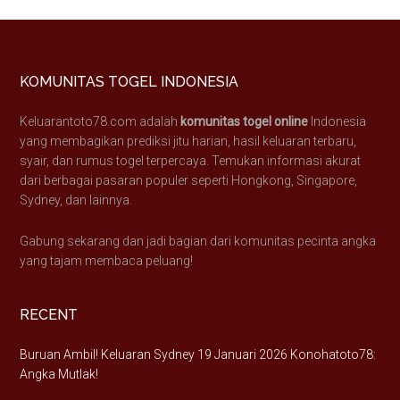
Footer
KOMUNITAS TOGEL INDONESIA
Keluarantoto78.com adalah
komunitas togel online
Indonesia
yang membagikan prediksi jitu harian, hasil keluaran terbaru,
syair, dan rumus togel terpercaya. Temukan informasi akurat
dari berbagai pasaran populer seperti Hongkong, Singapore,
Sydney, dan lainnya.
Gabung sekarang dan jadi bagian dari komunitas pecinta angka
yang tajam membaca peluang!
RECENT
Buruan Ambil! Keluaran Sydney 19 Januari 2026 Konohatoto78:
Angka Mutlak!