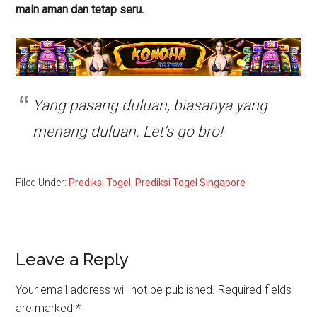
main aman dan tetap seru.
Yang pasang duluan, biasanya yang
menang duluan. Let’s go bro!
Filed Under:
Prediksi Togel
,
Prediksi Togel Singapore
Reader
Leave a Reply
Interactions
Your email address will not be published.
Required fields
are marked
*