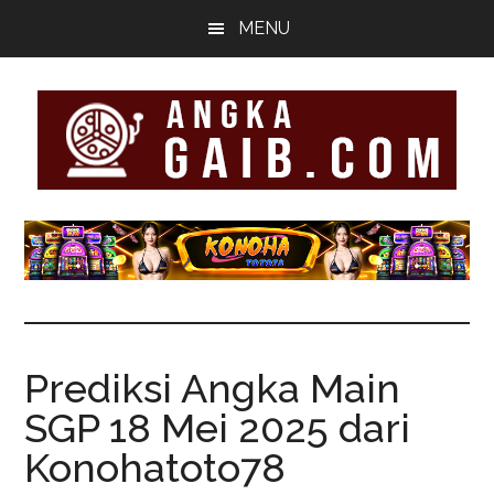
Skip
Skip
MENU
to
to
main
footer
content
Informasi
Togel
Terpercaya
se-
Prediksi Angka Main
SGP 18 Mei 2025 dari
Indonesia
Konohatoto78