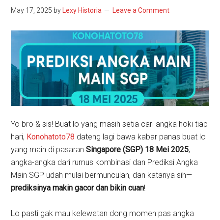
May 17, 2025
by
Lexy Historia
Leave a Comment
Yo bro & sis! Buat lo yang masih setia cari angka hoki tiap
hari,
Konohatoto78
dateng lagi bawa kabar panas buat lo
yang main di pasaran
Singapore (SGP)
18 Mei 2025
,
angka-angka dari rumus kombinasi dan Prediksi Angka
Main SGP udah mulai bermunculan, dan katanya sih—
prediksinya makin gacor dan bikin cuan
!
Lo pasti gak mau kelewatan dong momen pas angka