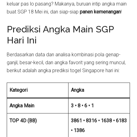
keluar pas lo pasang? Makanya, buruan intip angka main
buat SGP 18 Mei ini, dan siap-siap
panen kemenangan
!
Prediksi Angka Main SGP
Hari Ini
Berdasarkan data dan analisa kombinasi pola genap-
ganjil, besar-kecil, dan angka favorit yang sering muncul,
berikut adalah angka prediksi togel Singapore hari ini:
Kategori
Angka
Angka Main
3 • 8 • 6 • 1
TOP 4D (BB)
3861 • 8316 • 1638 • 6183
• 1386