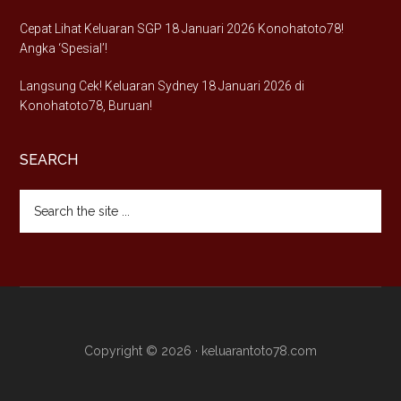
Cepat Lihat Keluaran SGP 18 Januari 2026 Konohatoto78!
Angka ‘Spesial’!
Langsung Cek! Keluaran Sydney 18 Januari 2026 di
Konohatoto78, Buruan!
SEARCH
Search
the
site
...
Copyright © 2026 · keluarantoto78.com