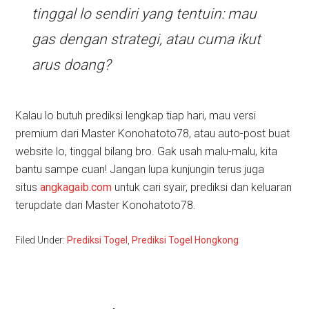
tinggal lo sendiri yang tentuin: mau
gas dengan strategi, atau cuma ikut
arus doang?
Kalau lo butuh prediksi lengkap tiap hari, mau versi
premium dari Master Konohatoto78, atau auto-post buat
website lo, tinggal bilang bro. Gak usah malu-malu, kita
bantu sampe cuan! Jangan lupa kunjungin terus juga
situs
angkagaib.com
untuk cari syair, prediksi dan keluaran
terupdate dari Master Konohatoto78.
Filed Under:
Prediksi Togel
,
Prediksi Togel Hongkong