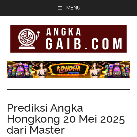
Skip
Skip
MENU
to
to
main
footer
content
Informasi
Togel
Terpercaya
se-
Prediksi Angka
Hongkong 20 Mei 2025
Indonesia
dari Master