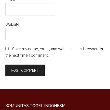
Website
Save my name, email, and website in this browser for
the next time I comment.
Footer
KOMUNITAS TOGEL INDONESIA