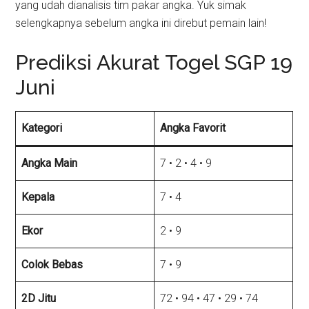
yang udah dianalisis tim pakar angka. Yuk simak
selengkapnya sebelum angka ini direbut pemain lain!
Prediksi Akurat Togel SGP 19
Juni
Kategori
Angka Favorit
Angka Main
7 • 2 • 4 • 9
Kepala
7 • 4
Ekor
2 • 9
Colok Bebas
7 • 9
2D Jitu
72 • 94 • 47 • 29 • 74