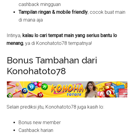
cashback mingguan
Tampilan ringan & mobile friendly
, cocok buat main
di mana aja
Intinya,
kalau lo cari tempat main yang serius bantu lo
menang
, ya di Konohatoto78 tempatnya!
Bonus Tambahan dari
Konohatoto78
Selain prediksi jitu, Konohatoto78 juga kasih lo:
Bonus new member
Cashback harian