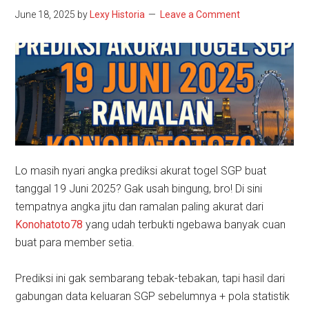
June 18, 2025
by
Lexy Historia
Leave a Comment
Lo masih nyari angka prediksi akurat togel SGP buat
tanggal 19 Juni 2025? Gak usah bingung, bro! Di sini
tempatnya angka jitu dan ramalan paling akurat dari
Konohatoto78
yang udah terbukti ngebawa banyak cuan
buat para member setia.
Prediksi ini gak sembarang tebak-tebakan, tapi hasil dari
gabungan data keluaran SGP sebelumnya + pola statistik