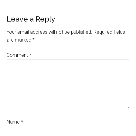
Reader
Leave a Reply
Interactions
Your email address will not be published.
Required fields
are marked
*
Comment
*
Name
*