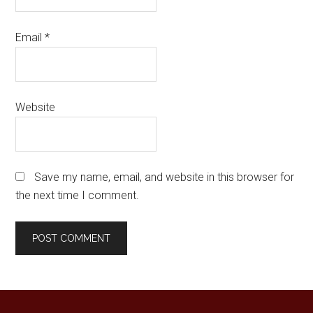
Email
*
Website
Save my name, email, and website in this browser for
the next time I comment.