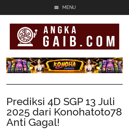
Skip
Skip
MENU
to
to
main
footer
content
Informasi
Togel
Terpercaya
se-
Prediksi 4D SGP 13 Juli
2025 dari Konohatoto78
Indonesia
Anti Gagal!