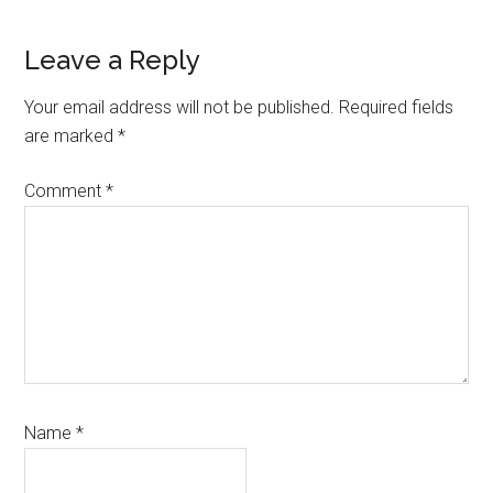
Reader
Leave a Reply
Interactions
Your email address will not be published.
Required fields
are marked
*
Comment
*
Name
*