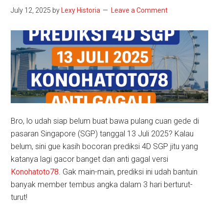
July 12, 2025
by
Lexy Historia
Leave a Comment
Bro, lo udah siap belum buat bawa pulang cuan gede di
pasaran Singapore (SGP) tanggal 13 Juli 2025? Kalau
belum, sini gue kasih bocoran prediksi 4D SGP jitu yang
katanya lagi gacor banget dan anti gagal versi
Konohatoto78
. Gak main-main, prediksi ini udah bantuin
banyak member tembus angka dalam 3 hari berturut-
turut!