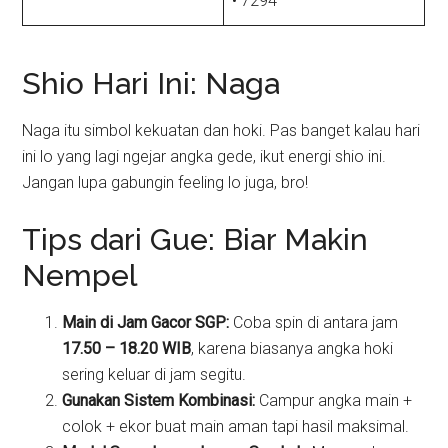
• 7294
Shio Hari Ini: Naga
Naga itu simbol kekuatan dan hoki. Pas banget kalau hari
ini lo yang lagi ngejar angka gede, ikut energi shio ini.
Jangan lupa gabungin feeling lo juga, bro!
Tips dari Gue: Biar Makin
Nempel
Main di Jam Gacor SGP:
Coba spin di antara jam
17.50 – 18.20 WIB
, karena biasanya angka hoki
sering keluar di jam segitu.
Gunakan Sistem Kombinasi:
Campur angka main +
colok + ekor buat main aman tapi hasil maksimal.