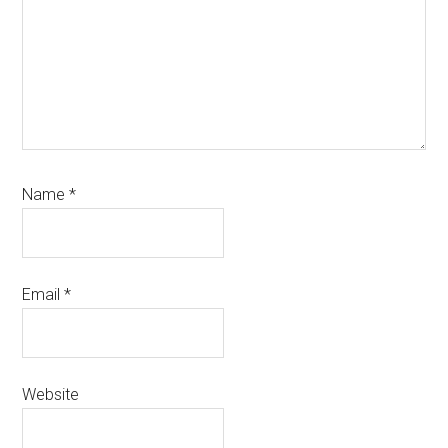
Name
*
Email
*
Website