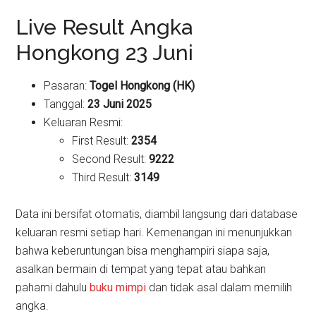
Live Result Angka
Hongkong 23 Juni
Pasaran:
Togel Hongkong (HK)
Tanggal:
23 Juni 2025
Keluaran Resmi:
First Result:
2354
Second Result:
9222
Third Result:
3149
Data ini bersifat otomatis, diambil langsung dari database
keluaran resmi setiap hari. Kemenangan ini menunjukkan
bahwa keberuntungan bisa menghampiri siapa saja,
asalkan bermain di tempat yang tepat atau bahkan
pahami dahulu
buku mimpi
dan tidak asal dalam memilih
angka.