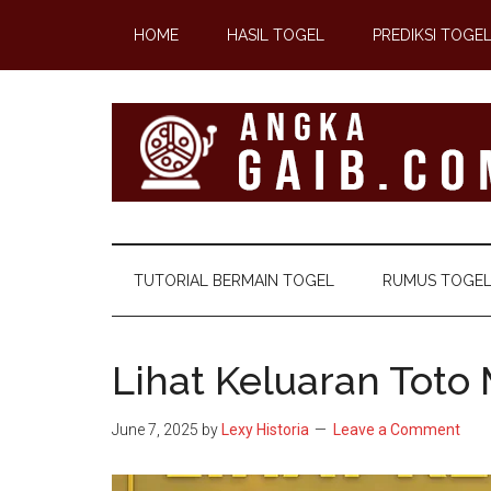
Skip
Skip
Skip
HOME
HASIL TOGEL
PREDIKSI TOGE
to
to
to
main
secondary
footer
content
menu
Informasi
Togel
TUTORIAL BERMAIN TOGEL
RUMUS TOGEL
Terpercaya
Lihat Keluaran Toto 
se-
Indonesia
June 7, 2025
by
Lexy Historia
Leave a Comment