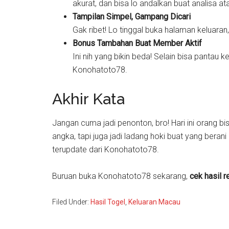
akurat, dan bisa lo andalkan buat analisa ata
Tampilan Simpel, Gampang Dicari
Gak ribet! Lo tinggal buka halaman keluaran
Bonus Tambahan Buat Member Aktif
Ini nih yang bikin beda! Selain bisa pantau
Konohatoto78.
Akhir Kata
Jangan cuma jadi penonton, bro! Hari ini orang bi
angka, tapi juga jadi ladang hoki buat yang berani
terupdate dari Konohatoto78.
Buruan buka Konohatoto78 sekarang,
cek hasil r
Filed Under:
Hasil Togel
,
Keluaran Macau