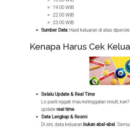
19.00 WIB
22.00 WIB
23.00 WIB
Sumber Data
: Hasil keluaran di atas diper
Kenapa Harus Cek Kelua
Selalu Update & Real Time
Lo pasti nggak mau ketinggalan result, kan?
update
real time
.
Data Lengkap & Resmi
Di sini, data keluaran
bukan abal-abal
. Semua