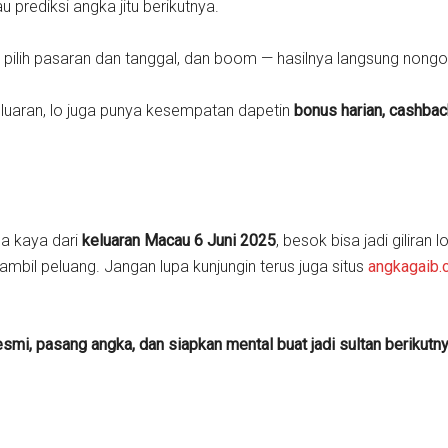
u prediksi angka jitu berikutnya.
, pilih pasaran dan tanggal, dan boom — hasilnya langsung nongol
 keluaran, lo juga punya kesempatan dapetin
bonus harian, cashbac
sa kaya dari
keluaran Macau 6 Juni 2025
, besok bisa jadi giliran l
 ambil peluang. Jangan lupa kunjungin terus juga situs
angkagaib.
esmi, pasang angka, dan siapkan mental buat jadi sultan berikutn