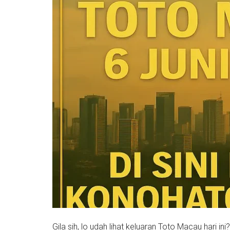
Gila sih, lo udah lihat keluaran Toto Macau hari in