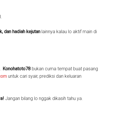
.
k, dan hadiah kejutan
lainnya kalau lo aktif main di
o.
Konohatoto78
bukan cuma tempat buat pasang
com
untuk cari syair, prediksi dan keluaran
ya!
Jangan bilang lo nggak dikasih tahu ya.