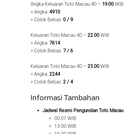
Angka Keluaran Toto Macau 4D –
19.00
WIB
> Angka:
4910
> Colok Bebas:
0 / 9
Keluaran Toto Macau 4D –
22.00
WIB
> Angka:
7614
> Colok Bebas:
7 / 6
Keluaran Toto Macau 4D –
23.00
WIB
> Angka:
2244
> Colok Bebas:
2 / 4
Informasi Tambahan
Jadwal Resmi Pengundian Toto Macau
:
00.01 WIB
13.00 WIB
16.00 WIB