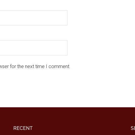
wser for the next time I comment.
RECENT
S