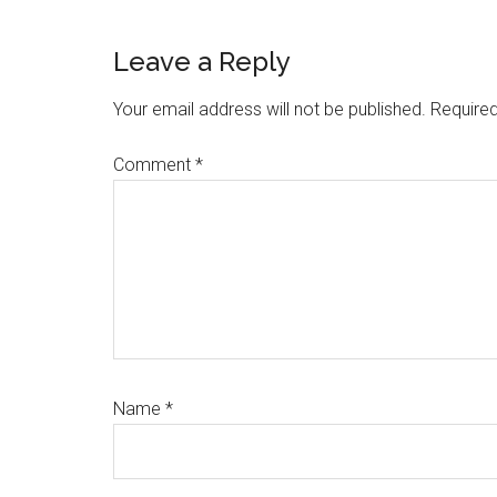
Reader
Leave a Reply
Interactions
Your email address will not be published.
Required
Comment
*
Name
*