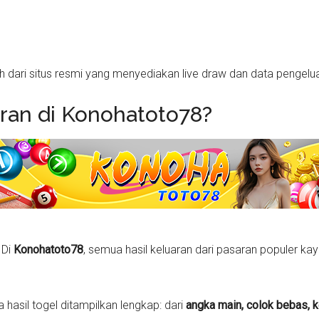
oleh dari situs resmi yang menyediakan live draw dan data pengel
ran di Konohatoto78?
 Di
Konohatoto78
, semua hasil keluaran dari pasaran populer ka
 hasil togel ditampilkan lengkap: dari
angka main, colok bebas, k