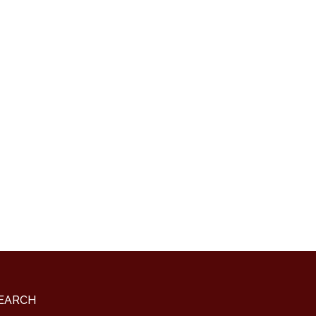
EARCH