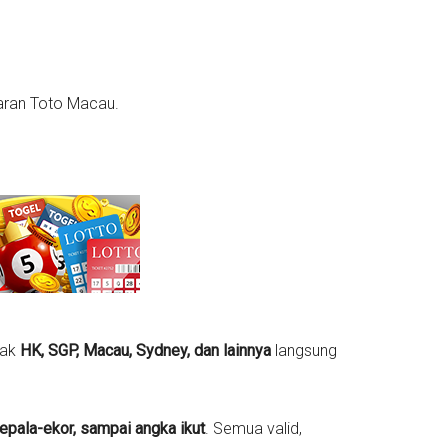
uaran Toto Macau.
yak
HK, SGP, Macau, Sydney, dan lainnya
langsung
epala-ekor, sampai angka ikut
. Semua valid,