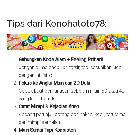
Tips dari Konohatoto78:
Gabungkan Kode Alam + Feeling Pribadi
Jangan cuma andalkan tafsir, tapi sesuaikan juga
dengan intuisi lo.
Fokus ke Angka Main dan 2D Dulu
Cocok buat pemanasan sebelum main 3D atau 4D
yang lebih berisiko.
Catat Mimpi & Kejadian Aneh
Kadang petunjuk datang dari hal-hal kecil, terutama
dari mimpi semalam.
Main Santai Tapi Konsisten