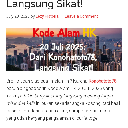
Langsung Sikat!
July 20, 2025
by
Lexy Historia
Leave a Comment
Bro, lo udah siap buat malam ini? Karena
Konohatoto78
baru aja ngebocorin Kode Alam HK 20 Juli 2025 yang
katanya
bikin banyak orang langsung menang tanpa
mikir dua kali!
Ini bukan sekadar angka kosong, tapi hasil
tafsir mimpi, tanda-tanda alam, sampe feeling master
yang udah kenyang pengalaman di dunia togel.