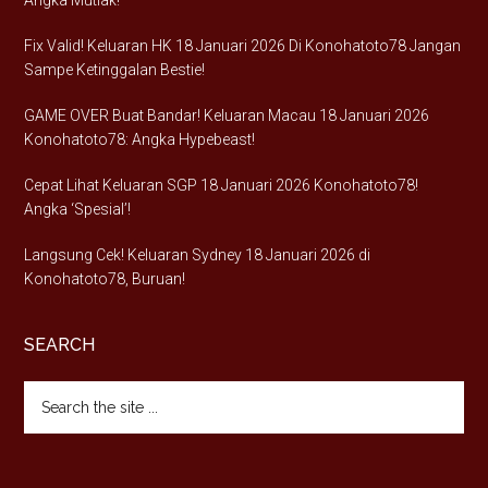
Angka Mutlak!
Fix Valid! Keluaran HK 18 Januari 2026 Di Konohatoto78 Jangan
Sampe Ketinggalan Bestie!
GAME OVER Buat Bandar! Keluaran Macau 18 Januari 2026
Konohatoto78: Angka Hypebeast!
Cepat Lihat Keluaran SGP 18 Januari 2026 Konohatoto78!
Angka ‘Spesial’!
Langsung Cek! Keluaran Sydney 18 Januari 2026 di
Konohatoto78, Buruan!
SEARCH
Search
the
site
...