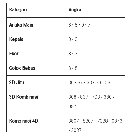
Kategori
Angka
Angka Main
3 • 8 • 0 • 7
Kepala
3 • 0
Ekor
8 • 7
Colok Bebas
3 • 8
2D Jitu
30 • 87 • 38 • 70 • 08
3D Kombinasi
308 • 837 • 703 • 380 •
087
Kombinasi 4D
3807 • 8307 • 7038 • 0873
• 3087