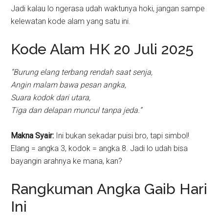
Jadi kalau lo ngerasa udah waktunya hoki, jangan sampe
kelewatan kode alam yang satu ini.
Kode Alam HK 20 Juli 2025
“Burung elang terbang rendah saat senja,
Angin malam bawa pesan angka,
Suara kodok dari utara,
Tiga dan delapan muncul tanpa jeda.”
Makna Syair:
Ini bukan sekadar puisi bro, tapi simbol!
Elang = angka 3, kodok = angka 8. Jadi lo udah bisa
bayangin arahnya ke mana, kan?
Rangkuman Angka Gaib Hari
Ini