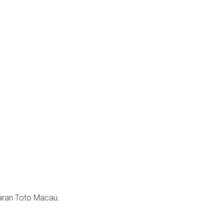
uaran Toto Macau.