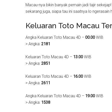
Macau-nya bikin banyak pemain jadi tajir sekej
sekarang juga, siapa tau ini saatnya lo ngerasain 
Keluaran Toto Macau Ter
Angka Keluaran Toto Macau 4D –
00.00
WIB
> Angka:
2181
Keluaran Toto Macau 4D –
13.00
WIB
> Angka:
2851
Keluaran Toto Macau 4D –
16.00
WIB
> Angka:
2611
Angka Keluaran Toto Macau 4D –
19.00
WIB
> Angka:
1538