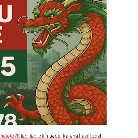
hatoto78
lagi-lagi bikin geger karena hasil togel