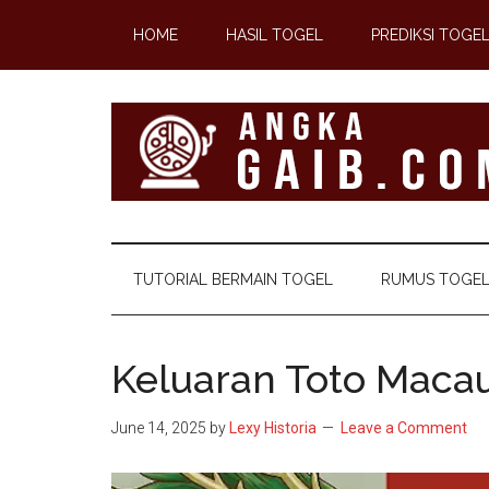
Skip
Skip
Skip
HOME
HASIL TOGEL
PREDIKSI TOGE
to
to
to
main
secondary
footer
content
menu
Informasi
Togel
TUTORIAL BERMAIN TOGEL
RUMUS TOGEL
Terpercaya
Keluaran Toto Macau
se-
Indonesia
June 14, 2025
by
Lexy Historia
Leave a Comment