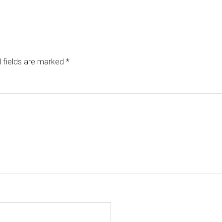
 fields are marked
*