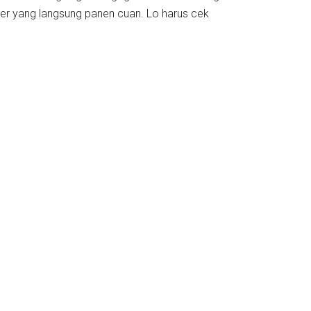
er yang langsung panen cuan. Lo harus cek