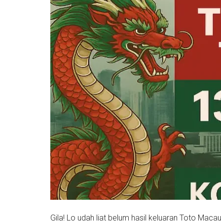
Gila! Lo udah liat belum hasil keluaran Toto Macau