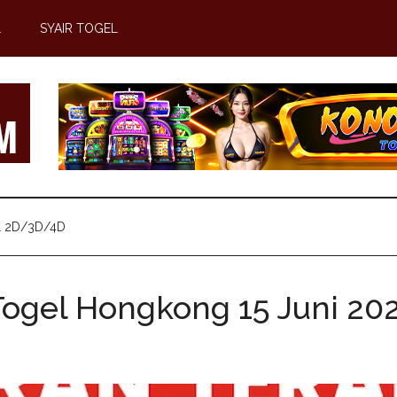
L
SYAIR TOGEL
 2D/3D/4D
Togel Hongkong 15 Juni 20