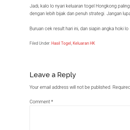
Jadi, kalo lo nyari keluaran togel Hongkong pali
dengan lebih bijak dan penuh strategi. Jangan lupa
Buruan cek result hari ini, dan siapin angka hoki l
Filed Under:
Hasil Togel
,
Keluaran HK
Reader
Leave a Reply
Interactions
Your email address will not be published.
Required
Comment
*