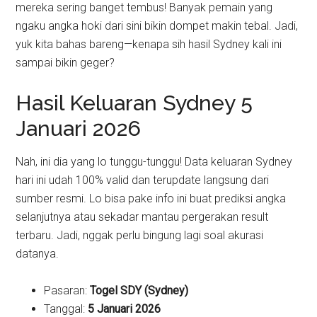
mereka sering banget tembus! Banyak pemain yang
ngaku angka hoki dari sini bikin dompet makin tebal. Jadi,
yuk kita bahas bareng—kenapa sih hasil Sydney kali ini
sampai bikin geger?
Hasil Keluaran Sydney 5
Januari 2026
Nah, ini dia yang lo tunggu-tunggu! Data keluaran Sydney
hari ini udah 100% valid dan terupdate langsung dari
sumber resmi. Lo bisa pake info ini buat prediksi angka
selanjutnya atau sekadar mantau pergerakan result
terbaru. Jadi, nggak perlu bingung lagi soal akurasi
datanya.
Pasaran:
Togel SDY (Sydney)
Tanggal:
5 Januari 2026