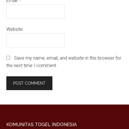
Email
*
Website
Save my name, email, and website in this browser for
the next time I comment.
Footer
KOMUNITAS TOGEL INDONESIA