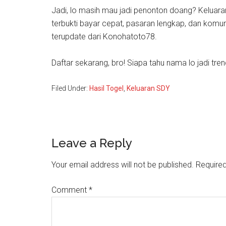
Jadi, lo masih mau jadi penonton doang? Keluaran
terbukti bayar cepat, pasaran lengkap, dan komunit
terupdate dari Konohatoto78.
Daftar sekarang, bro! Siapa tahu nama lo jadi tren
Filed Under:
Hasil Togel
,
Keluaran SDY
Reader
Leave a Reply
Interactions
Your email address will not be published.
Required
Comment
*