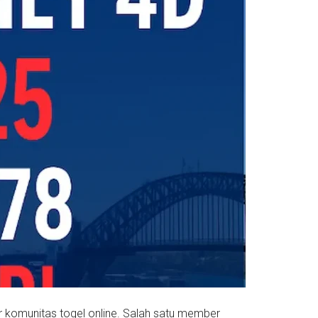
r komunitas togel online. Salah satu member