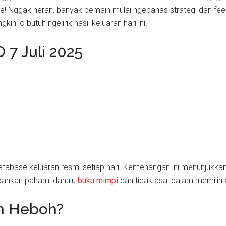
e! Nggak heran, banyak pemain mulai ngebahas strategi dan feel
 lo butuh ngelirik hasil keluaran hari ini!
 7 Juli 2025
i database keluaran resmi setiap hari. Kemenangan ini menunjuk
 bahkan pahami dahulu
buku mimpi
dan tidak asal dalam memilih 
in Heboh?