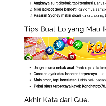
Angkanya sulit ditebak, tapi tembus!
Banyak 
Nilai jackpot gede banget!
Rumornya sampe p
Pasaran Sydney makin dicari
karena sering 
Tips Buat Lo yang Mau I
Jangan cuma nebak asal.
Pantau pola keluara
Gunakan syair atau bocoran terpercaya.
Jang
Main aman, tapi konsisten.
Lebih baik pasang
Pakai situs terpercaya kayak Konohatoto78.
Akhir Kata dari Gue..