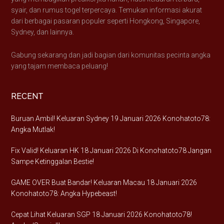
syair, dan rumus togel terpercaya. Temukan informasi akurat
dari berbagai pasaran populer seperti Hongkong, Singapore,
Sydney, dan lainnya.
Gabung sekarang dan jadi bagian dari komunitas pecinta angka
yang tajam membaca peluang!
RECENT
Buruan Ambil! Keluaran Sydney 19 Januari 2026 Konohatoto78:
Angka Mutlak!
Fix Valid! Keluaran HK 18 Januari 2026 Di Konohatoto78 Jangan
Sampe Ketinggalan Bestie!
GAME OVER Buat Bandar! Keluaran Macau 18 Januari 2026
Konohatoto78: Angka Hypebeast!
Cepat Lihat Keluaran SGP 18 Januari 2026 Konohatoto78!