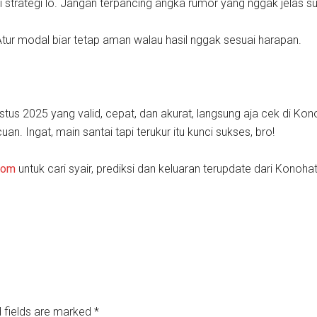
si strategi lo. Jangan terpancing angka rumor yang nggak jelas 
tur modal biar tetap aman walau hasil nggak sesuai harapan.
stus 2025 yang valid, cepat, dan akurat, langsung aja cek di Kon
uan. Ingat, main santai tapi terukur itu kunci sukses, bro!
com
untuk cari syair, prediksi dan keluaran terupdate dari Konoh
 fields are marked
*