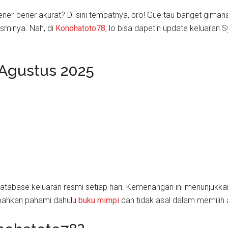
ner-bener akurat? Di sini tempatnya, bro! Gue tau banget gimana
esminya. Nah, di
Konohatoto78
, lo bisa dapetin update keluaran 
 Agustus 2025
ri database keluaran resmi setiap hari. Kemenangan ini menunju
 bahkan pahami dahulu
buku mimpi
dan tidak asal dalam memilih 