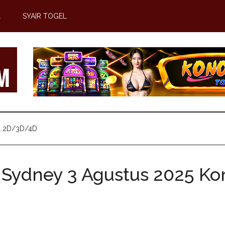
L
SYAIR TOGEL
 2D/3D/4D
 Sydney 3 Agustus 2025 Ko