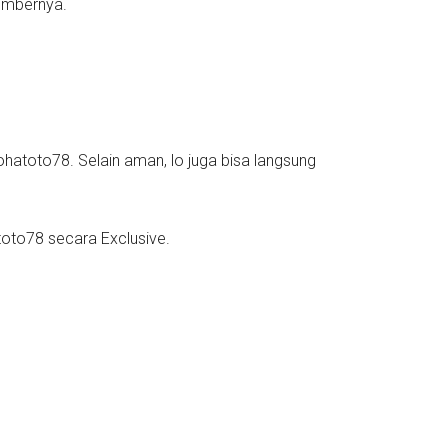
sumbernya.
ohatoto78. Selain aman, lo juga bisa langsung
atoto78 secara Exclusive.