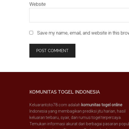
Website
Save my name, email, and website in this bro
Footer
KOMUNITAS TOGEL INDONESIA
Keluarantoto78.com adalah
komunitas togel online
Indonesia yang membagikan prediksi jitu harian, hasil
keluaran terbaru, syair, dan rumus togel terpercaya.
Temukan informasi akurat dari berbagai pasaran popul