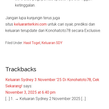
ketinggalan.
Jangan lupa kunjungin terus juga
situs
keluaranterkini.com
untuk cari syair, prediksi dan
keluaran terupdate dari Konohatoto78 secara Exclusive.
Filed Under:
Hasil Togel
,
Keluaran SDY
Reader
Trackbacks
Interactions
Keluaran Sydney 3 November '25 Di Konohatoto78, Cek
Sekarang!
says:
November 3, 2025 at 6:40 pm
[…] 1. → Keluaran Sydney 2 November 2025 […]