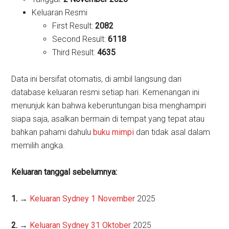
Keluaran Resmi
First Result:
2082
Second Result:
6118
Third Result:
4635
Data ini bersifat otomatis, di ambil langsung dari
database keluaran resmi setiap hari. Kemenangan ini
menunjuk kan bahwa keberuntungan bisa menghampiri
siapa saja, asalkan bermain di tempat yang tepat atau
bahkan pahami dahulu
buku mimpi
dan tidak asal dalam
memilih angka.
Keluaran tanggal sebelumnya:
1. →
Keluaran Sydney 1 November
2025
2. →
Keluaran Sydney 31 Oktober
2025