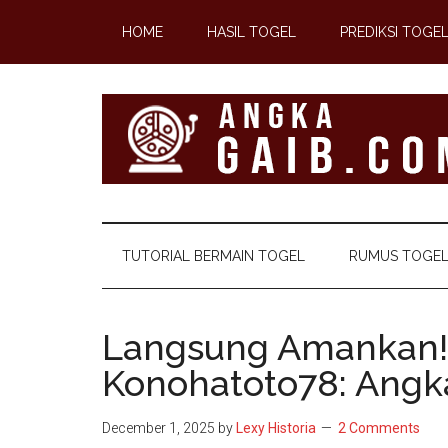
Skip
Skip
Skip
HOME
HASIL TOGEL
PREDIKSI TOGE
to
to
to
main
secondary
footer
content
menu
Informasi
Togel
TUTORIAL BERMAIN TOGEL
RUMUS TOGEL
Terpercaya
Langsung Amankan! 
se-
Konohatoto78: Angka
Indonesia
December 1, 2025
by
Lexy Historia
2 Comments