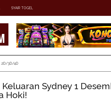
L
SYAIR TOGEL
 2D/3D/4D
Keluaran Sydney 1 Desem
 Hoki!