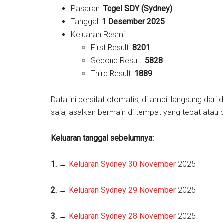
Pasaran:
Togel SDY (Sydney)
Tanggal:
1 Desember 2025
Keluaran Resmi
First Result:
8201
Second Result:
5828
Third Result:
1889
Data ini bersifat otomatis, di ambil langsung da
saja, asalkan bermain di tempat yang tepat atau
Keluaran tanggal sebelumnya:
1. →
Keluaran Sydney 30 November
2025
2. →
Keluaran Sydney 29 November
2025
3. →
Keluaran Sydney 28 November
2025