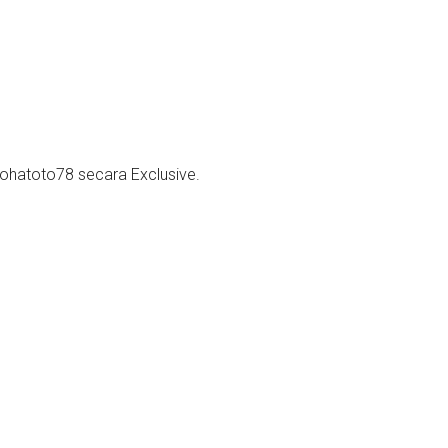
onohatoto78 secara Exclusive.