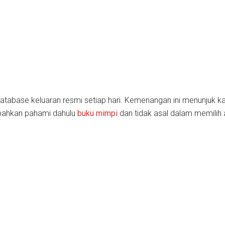
ri database keluaran resmi setiap hari. Kemenangan ini menunju
 bahkan pahami dahulu
buku mimpi
dan tidak asal dalam memilih 