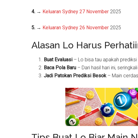
4. →
Keluaran Sydney 27 November
2025
5. →
Keluaran Sydney 26 November
2025
Alasan Lo Harus Perhatii
Buat Evaluasi
– Lo bisa tau apakah prediksi
Baca Pola Baru
– Dari hasil hari ini, sering
Jadi Patokan Prediksi Besok
– Main cerdas 
Tips Buat Lo Biar Main 