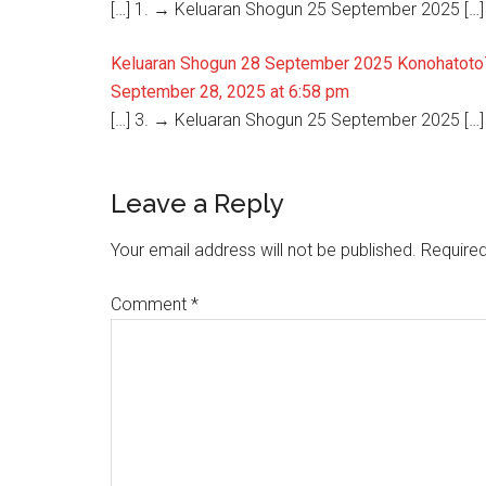
[…] 1. → Keluaran Shogun 25 September 2025 […]
Keluaran Shogun 28 September 2025 Konohatoto7
September 28, 2025 at 6:58 pm
[…] 3. → Keluaran Shogun 25 September 2025 […]
Leave a Reply
Your email address will not be published.
Required
Comment
*