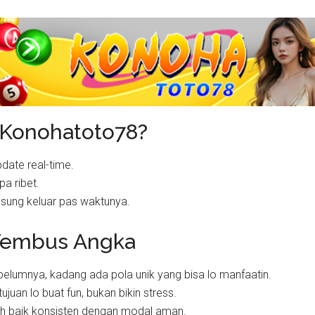
 Konohatoto78?
ate real-time.
pa ribet.
gsung keluar pas waktunya.
 Tembus Angka
belumnya, kadang ada pola unik yang bisa lo manfaatin.
uan lo buat fun, bukan bikin stress.
ih baik konsisten dengan modal aman.