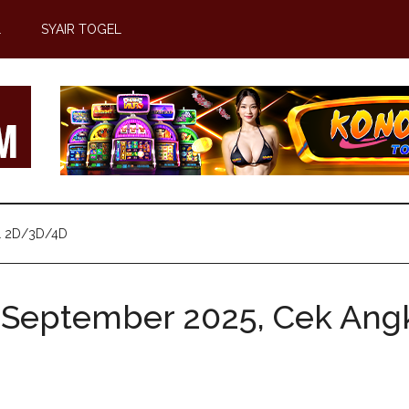
L
SYAIR TOGEL
 2D/3D/4D
 September 2025, Cek Ang