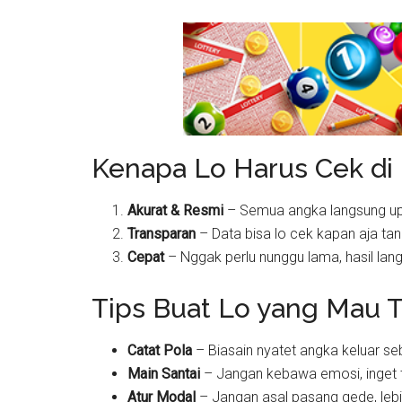
Kenapa Lo Harus Cek di
Akurat & Resmi
– Semua angka langsung upd
Transparan
– Data bisa lo cek kapan aja tan
Cepat
– Nggak perlu nunggu lama, hasil lan
Tips Buat Lo yang Mau
Catat Pola
– Biasain nyatet angka keluar se
Main Santai
– Jangan kebawa emosi, inget tuj
Atur Modal
– Jangan asal pasang gede, leb