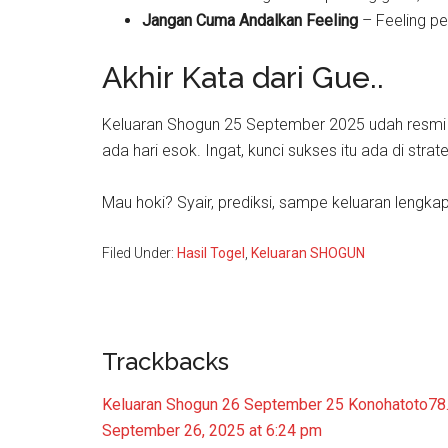
Jangan Cuma Andalkan Feeling
– Feeling pen
Akhir Kata dari Gue..
Keluaran Shogun 25 September 2025 udah resmi ke
ada hari esok. Ingat, kunci sukses itu ada di strate
Mau hoki? Syair, prediksi, sampe keluaran lengka
Filed Under:
Hasil Togel
,
Keluaran SHOGUN
Reader
Trackbacks
Interactions
Keluaran Shogun 26 September 25 Konohatoto78. 
September 26, 2025 at 6:24 pm