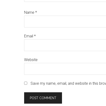
Name
*
Email
*
Website
Save my name, email, and website in this bro