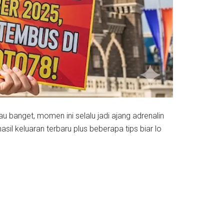
u banget, momen ini selalu jadi ajang adrenalin
hasil keluaran terbaru plus beberapa tips biar lo