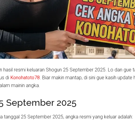
in hasil resmi keluaran Shogun 25 September 2025. Lo dan gue ta
us di
Konohatoto78
. Biar makin mantap, di sini gue kasih update 
dalam mainin angka.
25 September 2025
a tanggal 25 September 2025, angka resmi yang keluar adalah: