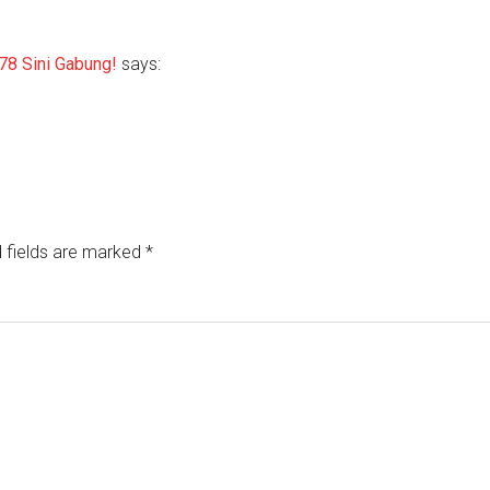
8 Sini Gabung!
says:
 fields are marked
*