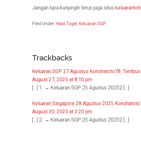
Jangan lupa kunjungin terus juga situs
keluaranto
Filed Under:
Hasil Togel
,
Keluaran SGP
Reader
Trackbacks
Interactions
Keluaran SGP 27 Agustus Konohatoto78: Tembus
August 27, 2025 at 8:10 pm
[…] 1. → Keluaran SGP 25 Agustus 20252 […]
Keluaran Singapore 28 Agustus 2025 Konohatoto7
August 30, 2025 at 2:20 pm
[…] 2. → Keluaran SGP 25 Agustus 20252 […]