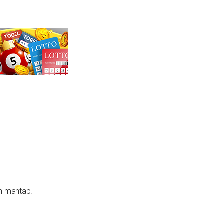
in mantap.