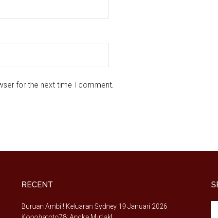
wser for the next time I comment.
RECENT
S
Se
Buruan Ambil! Keluaran Sydney 19 Januari 2026
th
Konohatoto78: Angka Mutlak!