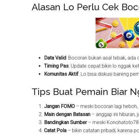
Alasan Lo Perlu Cek Bo
Data Valid
: Bocoran bukan asal tebak, ada d
Timing Pas
: Update cepat bikin lo nggak ket
Komunitas Aktif
: Lo bisa diskusi bareng pema
Tips Buat Pemain Biar 
Jangan FOMO
– meski bocoran lagi heboh,
Main dengan Batasan
– anggap ini hiburan, 
Bandingkan Sumber
– meski Konohatoto78 la
Catat Pola
– bikin catatan pribadi, karena p