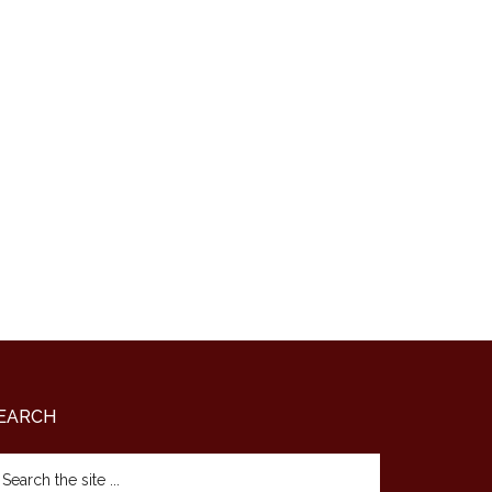
EARCH
arch
e