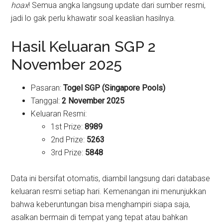
hoax
! Semua angka langsung update dari sumber resmi,
jadi lo gak perlu khawatir soal keaslian hasilnya.
Hasil Keluaran SGP 2
November 2025
Pasaran:
Togel SGP (Singapore Pools)
Tanggal:
2 November 2025
Keluaran Resmi:
1st Prize:
8989
2nd Prize:
5263
3rd Prize:
5848
Data ini bersifat otomatis, diambil langsung dari database
keluaran resmi setiap hari. Kemenangan ini menunjukkan
bahwa keberuntungan bisa menghampiri siapa saja,
asalkan bermain di tempat yang tepat atau bahkan