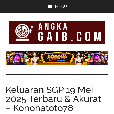
Skip
Skip
MENU
to
to
main
footer
content
Informasi
Togel
Terpercaya
se-
Keluaran SGP 19 Mei
2025 Terbaru & Akurat
Indonesia
– Konohatoto78