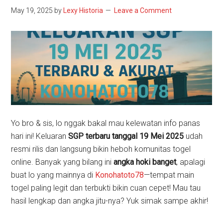
May 19, 2025
by
Lexy Historia
Leave a Comment
Yo bro & sis, lo nggak bakal mau kelewatan info panas
hari ini! Keluaran
SGP terbaru tanggal 19 Mei 2025
udah
resmi rilis dan langsung bikin heboh komunitas togel
online. Banyak yang bilang ini
angka hoki banget
, apalagi
buat lo yang mainnya di
Konohatoto78
—tempat main
togel paling legit dan terbukti bikin cuan cepet! Mau tau
hasil lengkap dan angka jitu-nya? Yuk simak sampe akhir!