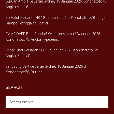
Buruan Ambil! Keluaran Sydney 19 Januari 2026 Konohatoto78:
Angka Mutlak!
Fix Valid! Keluaran HK 18 Januari 2026 Di Konohatoto78 Jangan
Sampe Ketinggalan Bestie!
GAME OVER Buat Bandar! Keluaran Macau 18 Januari 2026
Konohatoto78: Angka Hypebeast!
Cepat Lihat Keluaran SGP 18 Januari 2026 Konohatoto78!
Angka ‘Spesial’!
Langsung Cek! Keluaran Sydney 18 Januari 2026 di
Konohatoto78, Buruan!
SEARCH
Search
the
site