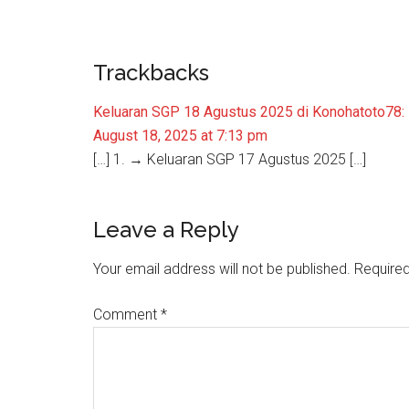
Reader
Trackbacks
Interactions
Keluaran SGP 18 Agustus 2025 di Konohatoto78: 
August 18, 2025 at 7:13 pm
[…] 1. → Keluaran SGP 17 Agustus 2025 […]
Leave a Reply
Your email address will not be published.
Required
Comment
*