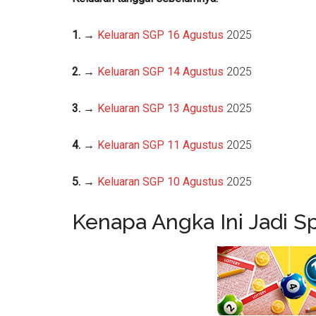
1. →
Keluaran SGP 16 Agustus
2025
2. →
Keluaran SGP 14 Agustus
2025
3. →
Keluaran SGP 13 Agustus
2025
4. →
Keluaran SGP 11 Agustus
2025
5. →
Keluaran SGP 10 Agustus
2025
Kenapa Angka Ini Jadi Sp