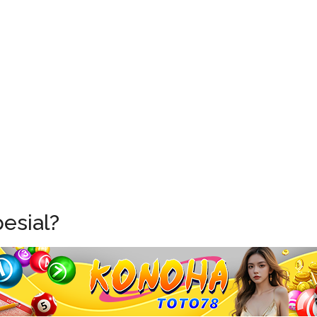
esial?