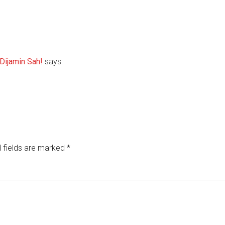
Dijamin Sah!
says:
 fields are marked
*