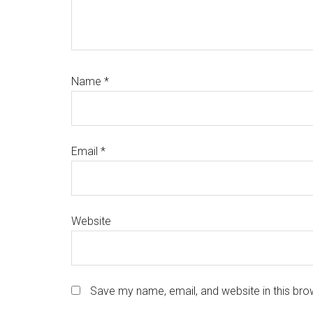
Name
*
Email
*
Website
Save my name, email, and website in this bro