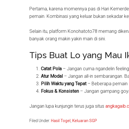
Pertama, karena momennya pas di Hari Kemerdekaa
pemain. Kombinasi yang keluar bukan sekadar keb
Selain itu, platform Konohatoto78 memang dikenal
banyak orang makin yakin main di sini.
Tips Buat Lo yang Mau I
Catat Pola
– Jangan cuma ngandelin feeling,
Atur Modal
– Jangan all-in sembarangan. Ba
Pilih Waktu yang Tepat
– Beberapa pemain pe
Fokus & Konsisten
– Jangan gampang goyah sa
Jangan lupa kunjungin terus juga situs
angkagaib.
Filed Under:
Hasil Togel
,
Keluaran SGP