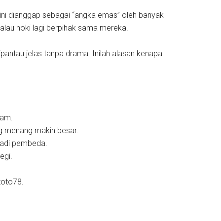
 ini dianggap sebagai “angka emas” oleh banyak
alau hoki lagi berpihak sama mereka.
ipantau jelas tanpa drama. Inilah alasan kenapa
jam.
ng menang makin besar.
 jadi pembeda.
egi.
toto78.