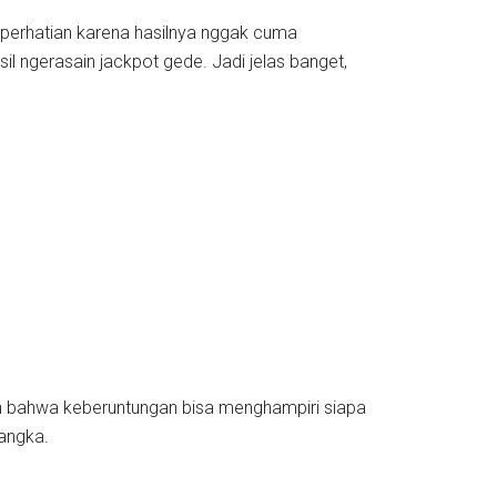
 perhatian karena hasilnya nggak cuma
 ngerasain jackpot gede. Jadi jelas banget,
kan bahwa keberuntungan bisa menghampiri siapa
angka.