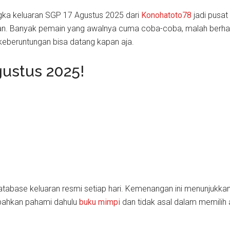
Angka keluaran SGP 17 Agustus 2025 dari
Konohatoto78
jadi pusat
an. Banyak pemain yang awalnya cuma coba-coba, malah berhasil
 keberuntungan bisa datang kapan aja.
gustus 2025!
i database keluaran resmi setiap hari. Kemenangan ini menunjuk
 bahkan pahami dahulu
buku mimpi
dan tidak asal dalam memilih 