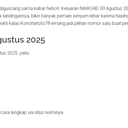
agi diguncang sama kabar heboh: Keluaran NIKKO4D 30 Agustus 2
ada tandingannya, bikin banyak pemain senyum lebar karena hasi
bukti kalau Konohatoto78 emang jadi pilihan nomor satu buat penc
gustus 2025
us 2025, yaitu:
ecara lengkap via situs resminya