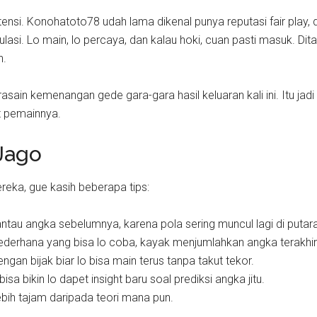
ensi. Konohatoto78 udah lama dikenal punya reputasi fair play, 
ulasi. Lo main, lo percaya, dan kalau hoki, cuan pasti masuk. Di
n.
ain kemenangan gede gara-gara hasil keluaran kali ini. Itu jadi
at pemainnya.
 Jago
reka, gue kasih beberapa tips:
au angka sebelumnya, karena pola sering muncul lagi di putara
erhana yang bisa lo coba, kayak menjumlahkan angka terakhir a
an bijak biar lo bisa main terus tanpa takut tekor.
sa bikin lo dapet insight baru soal prediksi angka jitu.
lebih tajam daripada teori mana pun.