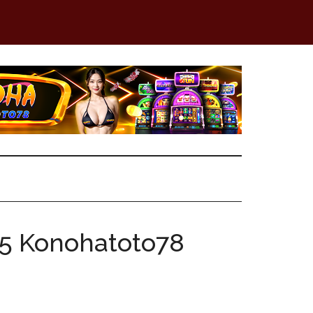
25 Konohatoto78