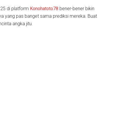
025 di platform
Konohatoto78
bener-bener bikin
lnya yang pas banget sama prediksi mereka. Buat
inta angka jitu.