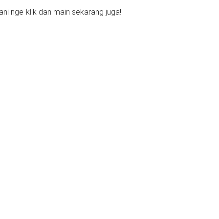
rani nge-klik dan main sekarang juga!