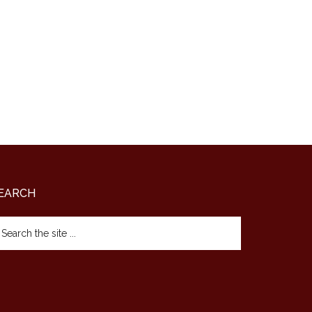
EARCH
arch
e
te