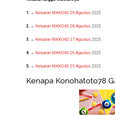
1. →
Keluaran NIKKO4D 29 Agustus
2025
2. →
Keluaran NIKKO4D 28 Agustus
2025
3. →
Keluaran NIKKO4D 27 Agustus
2025
4. →
Keluaran NIKKO4D 26 Agustus
2025
5. →
Keluaran NIKKO4D 25 Agustus
2025
Kenapa Konohatoto78 G