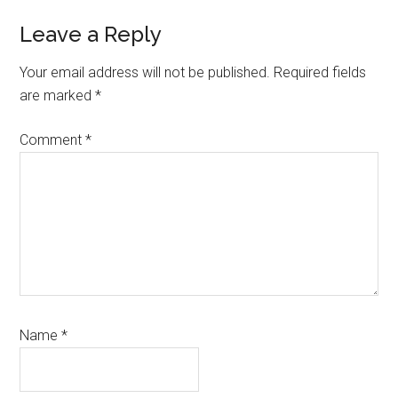
Leave a Reply
Your email address will not be published.
Required fields
are marked
*
Comment
*
Name
*