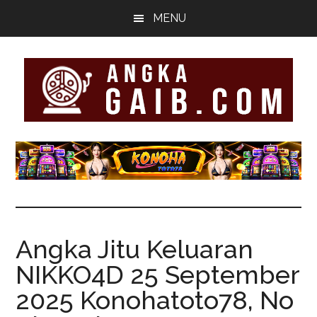
Skip
Skip
MENU
to
to
main
footer
content
Informasi
Togel
Terpercaya
se-
Angka Jitu Keluaran
NIKKO4D 25 September
Indonesia
2025 Konohatoto78, No